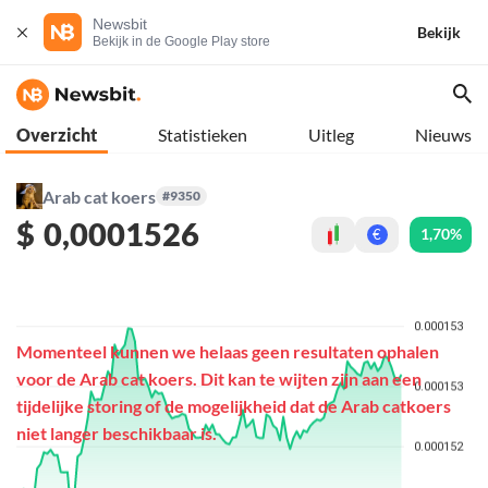
Newsbit
Bekijk
Bekijk in de Google Play store
Overzicht
Statistieken
Uitleg
Nieuws
Arab cat koers
#9350
$
0,0001526
1,70%
€
Momenteel kunnen we helaas geen resultaten ophalen
voor de Arab cat koers. Dit kan te wijten zijn aan een
tijdelijke storing of de mogelijkheid dat de Arab catkoers
niet langer beschikbaar is.