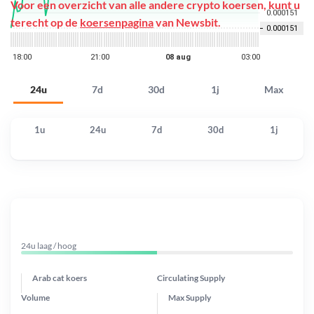
Voor een overzicht van alle andere crypto koersen, kunt u
terecht op de
koersenpagina
van Newsbit.
24u
7d
30d
1j
Max
1u
24u
7d
30d
1j
24u laag / hoog
Arab cat koers
Circulating Supply
Volume
Max Supply