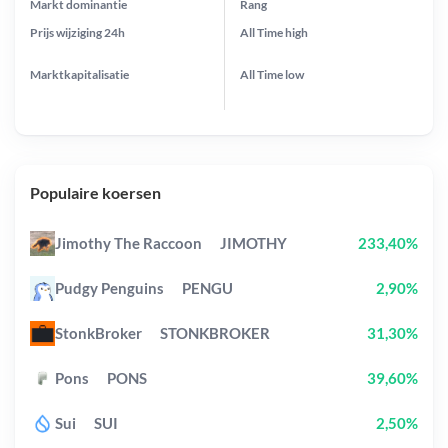
Markt dominantie
Rang
Prijs wijziging
24h
All Time
high
Marktkapitalisatie
All Time
low
Populaire koersen
Jimothy The Raccoon
JIMOTHY
233,40%
Pudgy Penguins
PENGU
2,90%
StonkBroker
STONKBROKER
31,30%
Pons
PONS
39,60%
Sui
SUI
2,50%