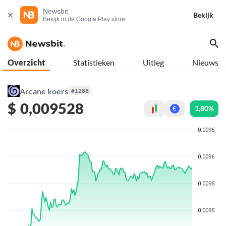
Newsbit
Bekijk
Bekijk in de Google Play store
Overzicht
Statistieken
Uitleg
Nieuws
Arcane koers
#1288
$
0,009528
1,80%
€