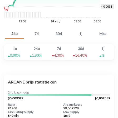
24u
7d
30d
1j
Max
1u
24u
7d
30d
1j
0,00%
1,80%
4,30%
16,40%
%
ARCANE prijs statistieken
24u laag / hoog
$0,009392
$0,009559
Rang
Arcane koers
#1288
$0,009528
Circulating Supply
Max Supply
840mln
1mld