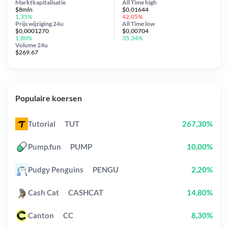
Marktkapitalisatie
All Time
high
$8mln
$0,01644
1,35%
42,05%
Prijs wijziging
24u
All Time
low
$0,0001270
$0,00704
1,80%
35,34%
Volume 24u
$269.67
Populaire koersen
Tutorial
TUT
267,30%
Pump.fun
PUMP
10,00%
Pudgy Penguins
PENGU
2,20%
Cash Cat
CASHCAT
14,80%
Canton
CC
8,30%