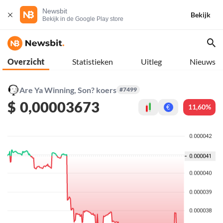
Newsbit
Bekijk
Bekijk in de Google Play store
Overzicht
Statistieken
Uitleg
Nieuws
Are Ya Winning, Son? koers
#7499
$
0,00003673
11,60%
€