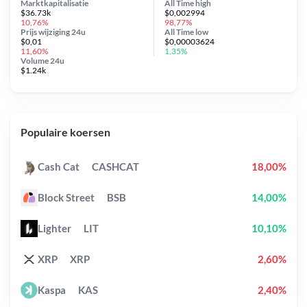
Marktkapitalisatie
All Time
high
$36.73k
$0,002994
10,76%
98,77%
Prijs wijziging
24u
All Time
low
$0,01
$0,00003624
11,60%
1,35%
Volume 24u
$1.24k
Populaire koersen
Cash Cat
CASHCAT
18,00%
Block Street
BSB
14,00%
Lighter
LIT
10,10%
XRP
XRP
2,60%
Kaspa
KAS
2,40%