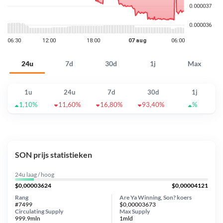
24u
7d
30d
1j
Max
1u
24u
7d
30d
1j
1,10%
11,60%
16,80%
93,40%
%
SON prijs statistieken
24u laag / hoog
$0,00003624
$0,00004121
Rang
Are Ya Winning, Son? koers
#7499
$0,00003673
Circulating Supply
Max Supply
999.9mln
1mld