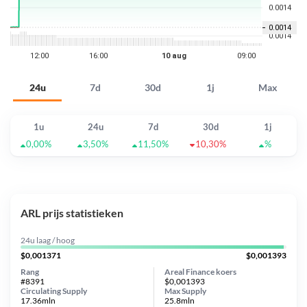
24u
7d
30d
1j
Max
1u
24u
7d
30d
1j
0,00%
3,50%
11,50%
10,30%
%
ARL prijs statistieken
24u laag / hoog
$0,001371
$0,001393
Rang
Areal Finance koers
#8391
$0,001393
Circulating Supply
Max Supply
17.36mln
25.8mln