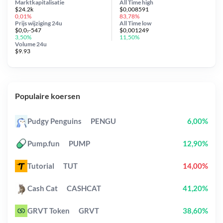
Marktkapitalisatie
All Time
high
$24.2k
$0,008591
0,01%
83,78%
Prijs wijziging
24u
All Time
low
$0,0₇-547
$0,001249
3,50%
11,50%
Volume 24u
$9.93
Populaire koersen
Pudgy Penguins
PENGU
6,00%
Pump.fun
PUMP
12,90%
Tutorial
TUT
14,00%
Cash Cat
CASHCAT
41,20%
GRVT Token
GRVT
38,60%