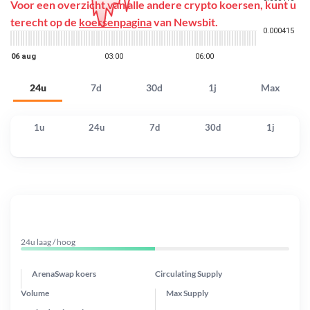
Voor een overzicht van alle andere crypto koersen, kunt u
terecht op de
koersenpagina
van Newsbit.
24u
7d
30d
1j
Max
1u
24u
7d
30d
1j
24u laag / hoog
ArenaSwap koers
Circulating Supply
Volume
Max Supply