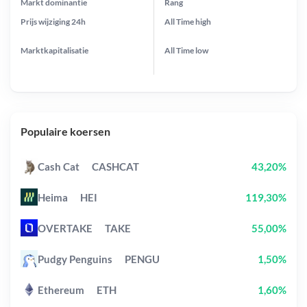
Markt dominantie
Rang
Prijs wijziging
24h
All Time
high
Marktkapitalisatie
All Time
low
Populaire koersen
Cash Cat
CASHCAT
43,20%
Heima
HEI
119,30%
OVERTAKE
TAKE
55,00%
Pudgy Penguins
PENGU
1,50%
Ethereum
ETH
1,60%