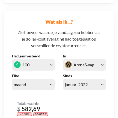
Wat als ik...?
Zie hoeveel waarde je vandaag zou hebben als
je dollar-cost averaging had toegepast op
verschillende cryptocurrencies.
Had geïnvesteerd
In
$
Elke
Sinds
Totale waarde
$
582,69
- 0,00%
- $ 5.017,31