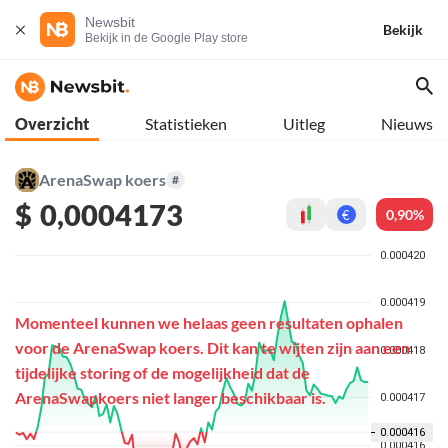
Newsbit
Bekijk
Bekijk in de Google Play store
Overzicht
Statistieken
Uitleg
Nieuws
ArenaSwap koers
#
$
0,0004173
0,90%
€
Momenteel kunnen we helaas geen resultaten ophalen
voor de ArenaSwap koers. Dit kan te wijten zijn aan een
tijdelijke storing of de mogelijkheid dat de
ArenaSwapkoers niet langer beschikbaar is.