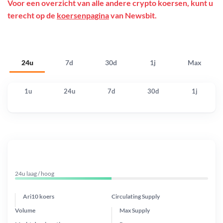
Voor een overzicht van alle andere crypto koersen, kunt u
terecht op de
koersenpagina
van Newsbit.
24u
7d
30d
1j
Max
1u
24u
7d
30d
1j
24u laag / hoog
Ari10 koers
Circulating Supply
Volume
Max Supply