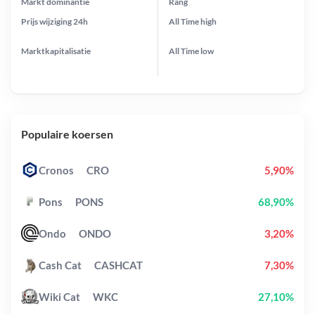
Markt dominantie
Rang
Prijs wijziging
24h
All Time
high
Marktkapitalisatie
All Time
low
Populaire koersen
Cronos
CRO
5,90%
Pons
PONS
68,90%
Ondo
ONDO
3,20%
Cash Cat
CASHCAT
7,30%
Wiki Cat
WKC
27,10%