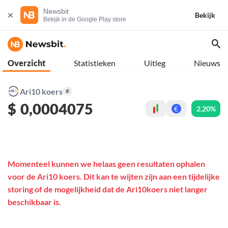
Newsbit
Bekijk
Bekijk in de Google Play store
Overzicht
Statistieken
Uitleg
Nieuws
Ari10 koers
#
$
0,0004075
2,20%
€
Momenteel kunnen we helaas geen resultaten ophalen
voor de Ari10 koers. Dit kan te wijten zijn aan een tijdelijke
storing of de mogelijkheid dat de Ari10koers niet langer
beschikbaar is.