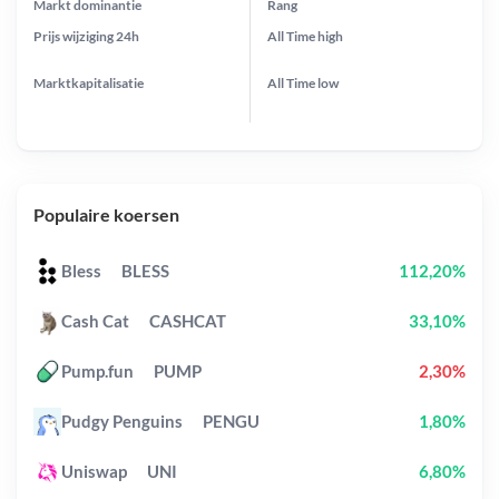
Markt dominantie
Rang
Prijs wijziging
24h
All Time
high
Marktkapitalisatie
All Time
low
Populaire koersen
Bless
BLESS
112,20%
Cash Cat
CASHCAT
33,10%
Pump.fun
PUMP
2,30%
Pudgy Penguins
PENGU
1,80%
Uniswap
UNI
6,80%