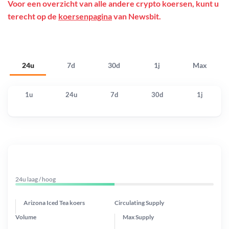
Voor een overzicht van alle andere crypto koersen, kunt u
terecht op de
koersenpagina
van Newsbit.
24u
7d
30d
1j
Max
1u
24u
7d
30d
1j
24u laag / hoog
Arizona Iced Tea koers
Circulating Supply
Volume
Max Supply