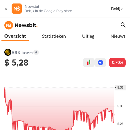
Newsbit
Bekijk
Bekijk in de Google Play store
Overzicht
Statistieken
Uitleg
Nieuws
ARK koers
#
$
5,28
0,70%
€