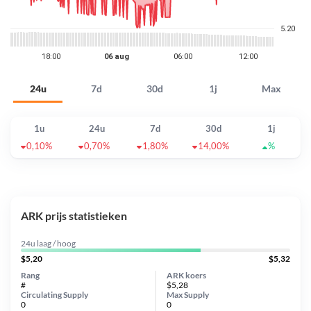
24u
7d
30d
1j
Max
1u
24u
7d
30d
1j
0,10%
0,70%
1,80%
14,00%
%
ARK prijs statistieken
24u laag / hoog
$5,20
$5,32
Rang
ARK koers
#
$5,28
Circulating Supply
Max Supply
0
0