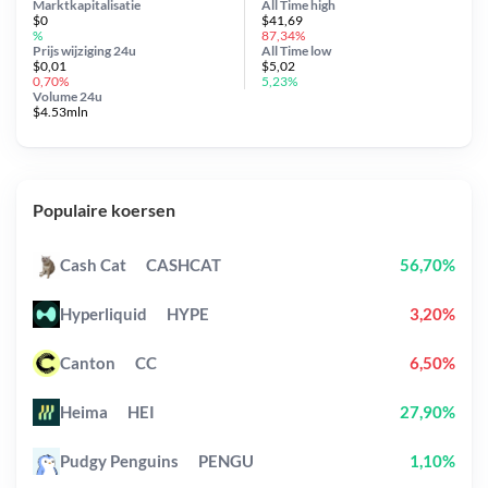
Marktkapitalisatie
All Time
high
$0
$41,69
%
87,34%
Prijs wijziging
24u
All Time
low
$0,01
$5,02
0,70%
5,23%
Volume 24u
$4.53mln
Populaire koersen
Cash Cat
CASHCAT
56,70%
Hyperliquid
HYPE
3,20%
Canton
CC
6,50%
Heima
HEI
27,90%
Pudgy Penguins
PENGU
1,10%