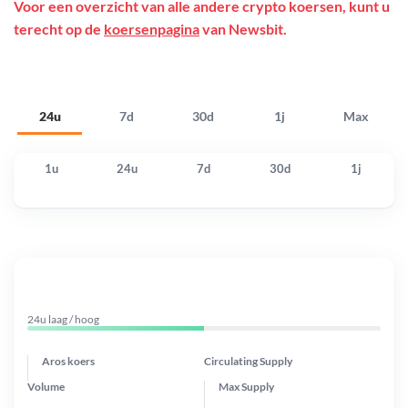
Voor een overzicht van alle andere crypto koersen, kunt u
terecht op de
koersenpagina
van Newsbit.
24u
7d
30d
1j
Max
1u
24u
7d
30d
1j
24u laag / hoog
Aros koers
Circulating Supply
Volume
Max Supply