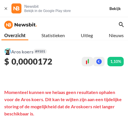
Newsbit
Bekijk
Bekijk in de Google Play store
Overzicht
Statistieken
Uitleg
Nieuws
Aros koers
#9101
$
0,0000172
1,10%
€
Momenteel kunnen we helaas geen resultaten ophalen
voor de Aros koers. Dit kan te wijten zijn aan een tijdelijke
storing of de mogelijkheid dat de Aroskoers niet langer
beschikbaar is.