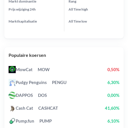
Markt dominantie
Rang
Prijs wijziging
24h
All Time
high
Marktkapitalisatie
All Time
low
Populaire koersen
MowCat
MOW
0,50%
Pudgy Penguins
PENGU
6,30%
DAPPOS
DOS
0,00%
Cash Cat
CASHCAT
41,60%
Pump.fun
PUMP
6,10%