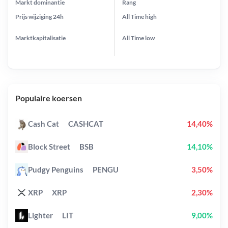
Markt dominantie
Rang
Prijs wijziging
24h
All Time
high
Marktkapitalisatie
All Time
low
Populaire koersen
Cash Cat
CASHCAT
14,40%
Block Street
BSB
14,10%
Pudgy Penguins
PENGU
3,50%
XRP
XRP
2,30%
Lighter
LIT
9,00%