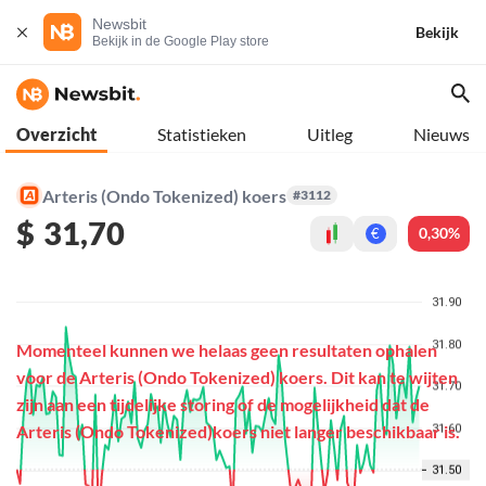
Newsbit
Bekijk
Bekijk in de Google Play store
Overzicht
Statistieken
Uitleg
Nieuws
Arteris (Ondo Tokenized) koers
#3112
$
31,70
0,30%
€
Momenteel kunnen we helaas geen resultaten ophalen
voor de Arteris (Ondo Tokenized) koers. Dit kan te wijten
zijn aan een tijdelijke storing of de mogelijkheid dat de
Arteris (Ondo Tokenized)koers niet langer beschikbaar is.