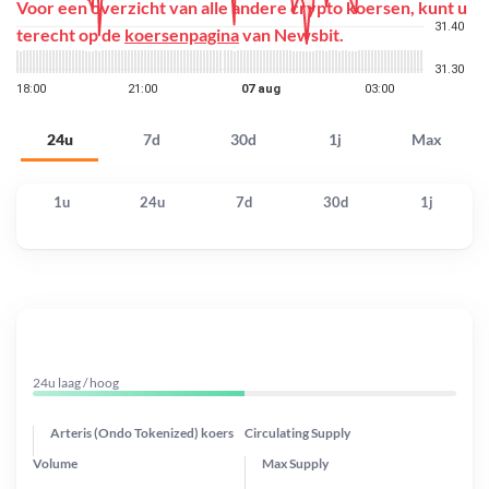
Voor een overzicht van alle andere crypto koersen, kunt u
terecht op de
koersenpagina
van Newsbit.
24u
7d
30d
1j
Max
1u
24u
7d
30d
1j
24u laag / hoog
Arteris (Ondo Tokenized) koers
Circulating Supply
Volume
Max Supply