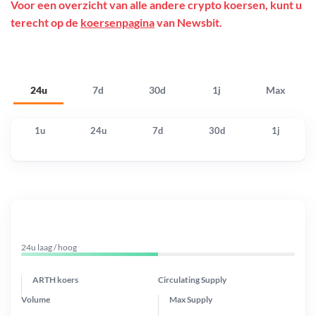
Voor een overzicht van alle andere crypto koersen, kunt u
terecht op de
koersenpagina
van Newsbit.
24u
7d
30d
1j
Max
1u
24u
7d
30d
1j
24u laag / hoog
ARTH koers
Circulating Supply
Volume
Max Supply