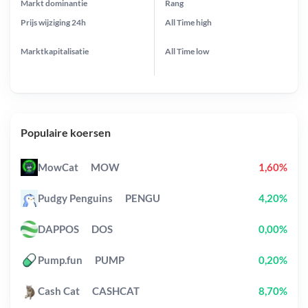
Markt dominantie
Rang
Prijs wijziging
24h
All Time
high
Marktkapitalisatie
All Time
low
Populaire koersen
MowCat
MOW
1,60%
Pudgy Penguins
PENGU
4,20%
DAPPOS
DOS
0,00%
Pump.fun
PUMP
0,20%
Cash Cat
CASHCAT
8,70%