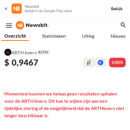
Newsbit
Bekijk
Bekijk in de Google Play store
Overzicht
Statistieken
Uitleg
Nieuws
ARTH koers
#3795
$
0,9467
0,80%
€
Momenteel kunnen we helaas geen resultaten ophalen
voor de ARTH koers. Dit kan te wijten zijn aan een
tijdelijke storing of de mogelijkheid dat de ARTHkoers niet
langer beschikbaar is.