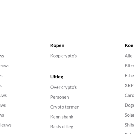
Kopen
Koe
uws
Koop crypto’s
Alle
ieuws
Bitc
ws
Eth
Uitleg
s
XRP
Over crypto’s
euws
Car
Personen
uws
Dog
Crypto termen
uws
Sola
Kennisbank
nieuws
Shib
Basis uitleg