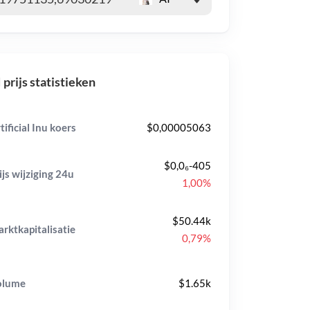
 prijs statistieken
tificial Inu koers
$0,00005063
$0,0₆-405
ijs wijziging
24u
1,00%
$50.44k
rktkapitalisatie
0,79%
olume
$1.65k