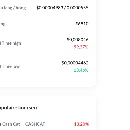
u laag / hoog
$0,00004983 / 0,0000555
ang
#6910
$0,008046
l Time
high
99,37%
$0,00004462
l Time
low
13,46%
pulaire koersen
Cash Cat
CASHCAT
13,20%