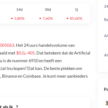
24
14d
30d
1j
5,80%
7,60%
85,60%
R
Al
0005063
. Het 24 uurs handelsvolume van
edaald met
$0,0₆-405
. Dat betekent dat de Artificial
Al
Inu is de nummer 6910 en heeft een
icial Inu kopen? Dat kan. De beste plekken om
in, Binance en Coinbase. Je kunt meer aanbieders
Po
als ik...?