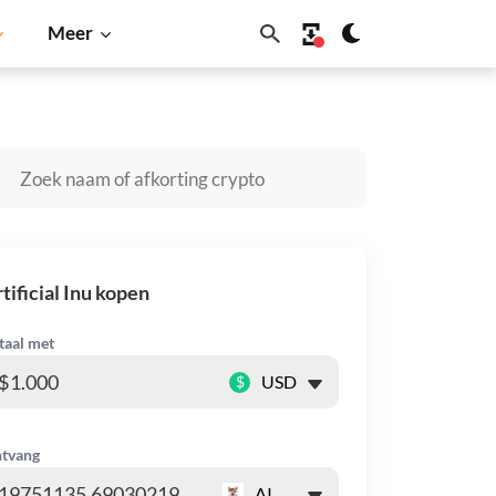
Meer
Dogecoin
Solana
BNB
tificial Inu kopen
taal met
$
tvang