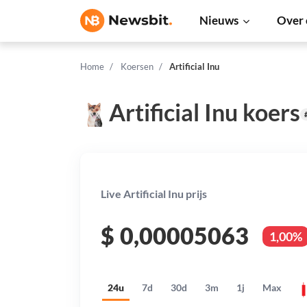
Nieuws
Over 
Home
Koersen
Artificial Inu
Artificial Inu koers
Live Artificial Inu prijs
$
0,00005063
1,00%
24u
7d
30d
3m
1j
Max