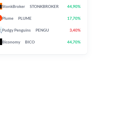
StonkBroker
STONKBROKER
44,90%
Plume
PLUME
17,70%
Pudgy Penguins
PENGU
3,40%
Biconomy
BICO
44,70%