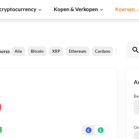
cryptocurrency
Kopen & Verkopen
Koersen
Alle
Bitcoin
XRP
Ethereum
Cardano
Shiba Inu
#6910
Ar
Be
On
€
$