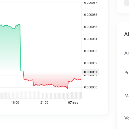
AI
Ar
Pr
Ma
V