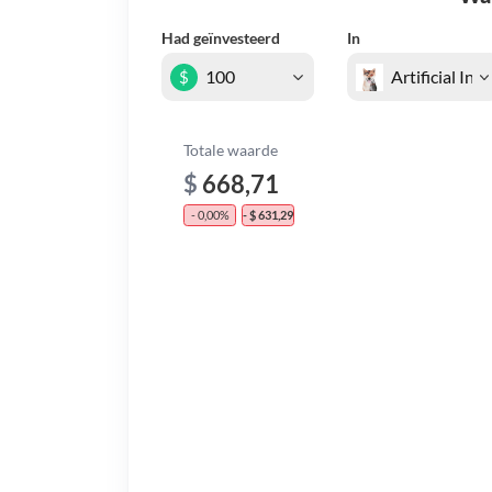
Had geïnvesteerd
In
$
Totale waarde
$
668,71
- 0,00%
- $ 631,29