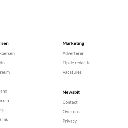
rsen
Marketing
 koersen
Adverteren
oin
Tip de redactie
ereum
Vacatures
dano
Newsbit
ecoin
Contact
na
Over ons
a Inu
Privacy