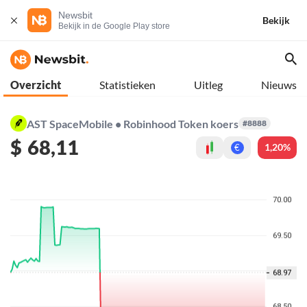
Newsbit
Bekijk
Bekijk in de Google Play store
Overzicht
Statistieken
Uitleg
Nieuws
AST SpaceMobile • Robinhood Token koers
#8888
$
68,11
1,20%
€