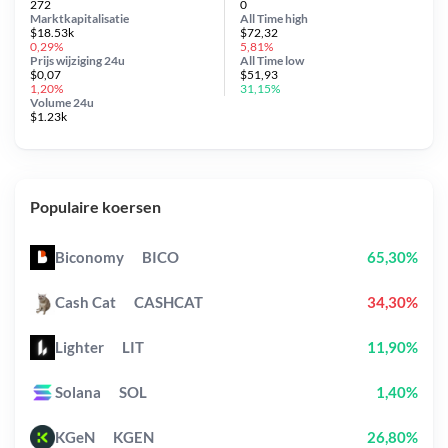
272
0
Marktkapitalisatie
All Time
high
$18.53k
$72,32
0,29%
5,81%
Prijs wijziging
24u
All Time
low
$0,07
$51,93
1,20%
31,15%
Volume 24u
$1.23k
Populaire koersen
Biconomy
BICO
65,30%
Cash Cat
CASHCAT
34,30%
Lighter
LIT
11,90%
Solana
SOL
1,40%
KGeN
KGEN
26,80%