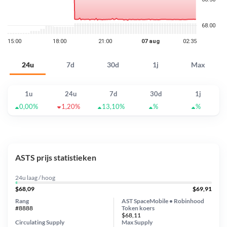
24u
7d
30d
1j
Max
1u
24u
7d
30d
1j
0,00%
1,20%
13,10%
%
%
ASTS prijs statistieken
24u laag / hoog
$68,09
$69,91
Rang
AST SpaceMobile • Robinhood
#8888
Token koers
$68,11
Circulating Supply
Max Supply