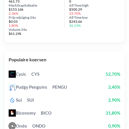
461.73
0
Marktkapitalisatie
All Time
high
$153.16k
$500,29
2,36%
33,70%
Prijs wijziging
24u
All Time
low
$0,03
$243,66
1,80%
36,13%
Volume 24u
$61.24k
Populaire koersen
Cysic
CYS
52,70%
Pudgy Penguins
PENGU
2,40%
Sui
SUI
2,90%
Biconomy
BICO
31,80%
Ondo
ONDO
0,90%