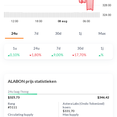
24u
7d
30d
1j
Max
1u
24u
7d
30d
1j
0,10%
1,80%
9,00%
17,70%
%
ALABON prijs statistieken
24u laag / hoog
$325,73
$346,42
Rang
Astera Labs (Ondo Tokenized)
#5111
koers
$331,70
Circulating Supply
Max Supply