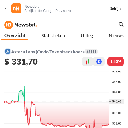
Newsbit
Bekijk
Bekijk in de Google Play store
Overzicht
Statistieken
Uitleg
Nieuws
Astera Labs (Ondo Tokenized) koers
#5111
$
331,70
1,80%
€