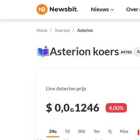
Nieuws
Over 
Home
Koersen
Asterion
Asterion koers
A
#9785
Live Asterion prijs
$
0,0₆1246
4,00%
24u
7d
30d
3m
1j
Max