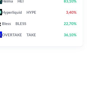
Heima
HEI
83,10%
Hyperliquid
HYPE
3,40%
Bless
BLESS
22,70%
OVERTAKE
TAKE
36,10%