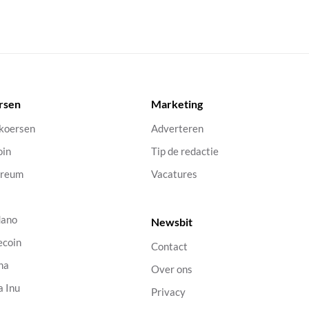
rsen
Marketing
 koersen
Adverteren
oin
Tip de redactie
ereum
Vacatures
dano
Newsbit
ecoin
Contact
na
Over ons
a Inu
Privacy