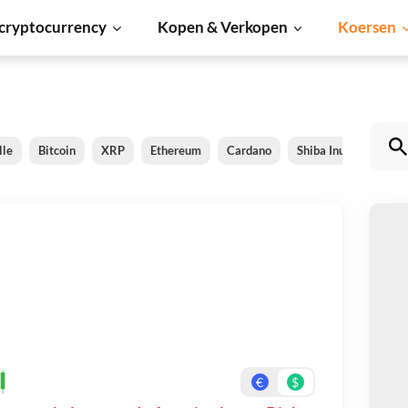
cryptocurrency
Kopen & Verkopen
Koersen
lle
Bitcoin
XRP
Ethereum
Cardano
Shiba Inu
Dogec
As
Be
On
€
$