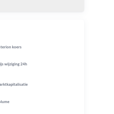
terion koers
ijs wijziging
24h
rktkapitalisatie
olume