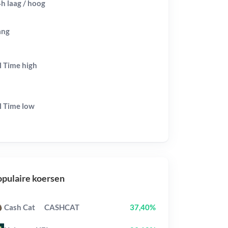
h laag / hoog
ang
l Time
high
l Time
low
pulaire koersen
Cash Cat
CASHCAT
37,40%