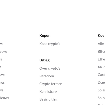
Kopen
Koe
uws
Koop crypto’s
Alle
ieuws
Bitc
ws
Eth
Uitleg
s
XRP
Over crypto’s
euws
Car
Personen
uws
Dog
Crypto termen
uws
Sola
Kennisbank
nieuws
Shib
Basis uitleg