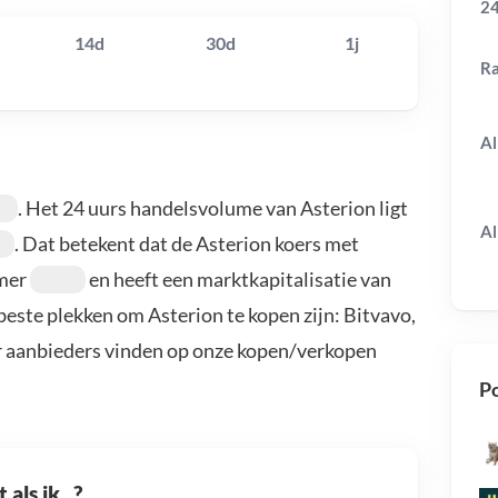
24
14d
30d
1j
R
Al
. Het 24 uurs handelsvolume van Asterion ligt
Al
. Dat betekent dat de Asterion koers met
mmer
en heeft een marktkapitalisatie van
 beste plekken om Asterion te kopen zijn: Bitvavo,
r aanbieders vinden op onze kopen/verkopen
Po
als ik...?