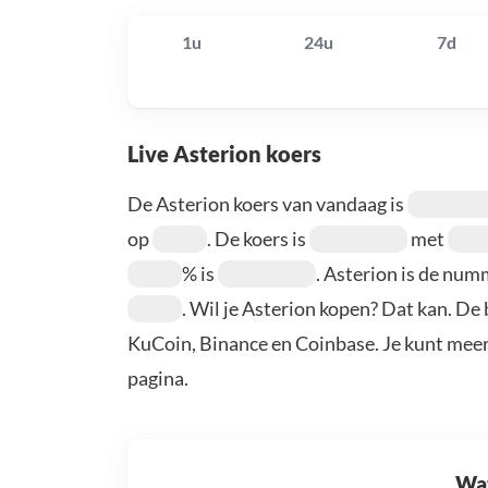
1u
24u
7d
Live Asterion koers
De Asterion koers van vandaag is
op
. De koers is
met
% is
. Asterion is de nu
. Wil je Asterion kopen? Dat kan. De
KuCoin, Binance en Coinbase. Je kunt mee
pagina.
Wat 