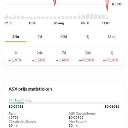
24u
7d
30d
1j
Max
1u
24u
7d
30d
1j
1,30%
1,50%
1,40%
47,90%
67,10%
ASX prijs statistieken
24u laag / hoog
$0,05938
$0,06082
Rang
ASX Capital koers
#3731
$0,05958
Circulating Supply
Max Supply
10mln
10mln