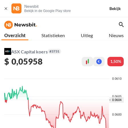
Newsbit
Bekijk
Bekijk in de Google Play store
Overzicht
Statistieken
Uitleg
Nieuws
ASX Capital koers
#3731
$
0,05958
1,50%
€