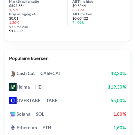
Marktkapitalisatie
All Time
high
$595.88k
$0,3544
1,73%
83,19%
Prijs wijziging
24u
All Time
low
$0,01
$0,03422
1,50%
74,09%
Volume 24u
$173.39
Populaire koersen
Cash Cat
CASHCAT
43,20%
Heima
HEI
119,30%
OVERTAKE
TAKE
55,00%
Solana
SOL
1,00%
Ethereum
ETH
1,60%