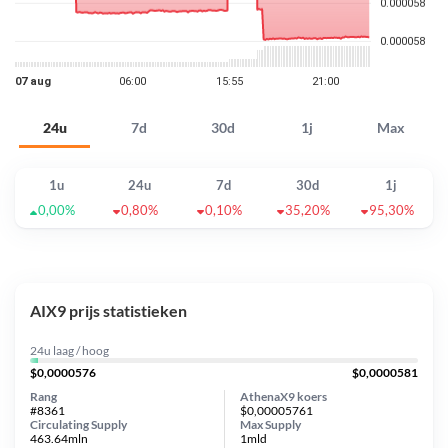
24u
7d
30d
1j
Max
1u
24u
7d
30d
1j
0,00%
0,80%
0,10%
35,20%
95,30%
AIX9 prijs statistieken
24u laag / hoog
$0,0000576
$0,0000581
Rang
AthenaX9 koers
#8361
$0,00005761
Circulating Supply
Max Supply
463.64mln
1mld