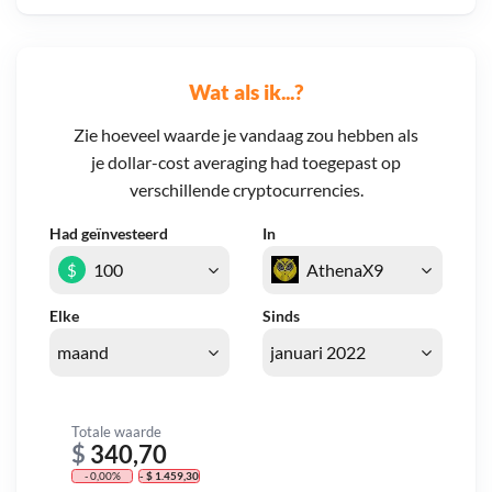
Wat als ik...?
Zie hoeveel waarde je vandaag zou hebben als
je dollar-cost averaging had toegepast op
verschillende cryptocurrencies.
Had geïnvesteerd
In
$
Elke
Sinds
Totale waarde
$
340,70
- 0,00%
- $ 1.459,30