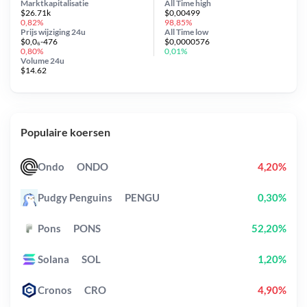
Marktkapitalisatie
All Time
high
$26.71k
$0,00499
0,82%
98,85%
Prijs wijziging
24u
All Time
low
$0,0₆-476
$0,0000576
0,80%
0,01%
Volume 24u
$14.62
Populaire koersen
Ondo
ONDO
4,20%
Pudgy Penguins
PENGU
0,30%
Pons
PONS
52,20%
Solana
SOL
1,20%
Cronos
CRO
4,90%