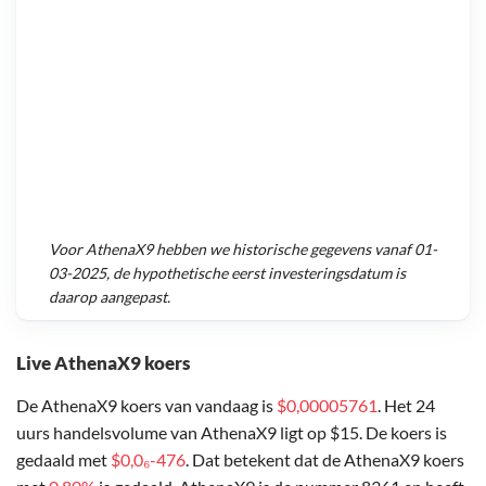
Voor
AthenaX9
hebben we historische gegevens vanaf
01-
03-2025
, de hypothetische eerst investeringsdatum is
daarop aangepast.
Live AthenaX9 koers
De AthenaX9 koers van vandaag is
$0,00005761
. Het 24
uurs handelsvolume van AthenaX9 ligt op $15. De koers is
gedaald met
$0,0₆-476
. Dat betekent dat de AthenaX9 koers