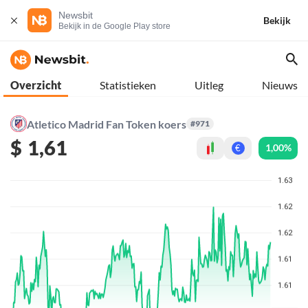
Newsbit
Bekijk
Bekijk in de Google Play store
Overzicht
Statistieken
Uitleg
Nieuws
Atletico Madrid Fan Token koers
#971
$
1,61
1,00%
€