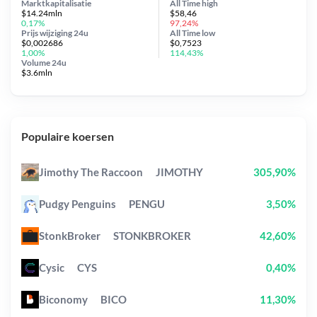
Marktkapitalisatie
All Time
high
$14.24mln
$58,46
0,17%
97,24%
Prijs wijziging
24u
All Time
low
$0,002686
$0,7523
1,00%
114,43%
Volume 24u
$3.6mln
Populaire koersen
Jimothy The Raccoon
JIMOTHY
305,90%
Pudgy Penguins
PENGU
3,50%
StonkBroker
STONKBROKER
42,60%
Cysic
CYS
0,40%
Biconomy
BICO
11,30%