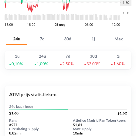
24u
7d
30d
1j
Max
1u
24u
7d
30d
1j
0,10%
1,00%
2,50%
32,00%
1,60%
ATM prijs statistieken
24u laag / hoog
$1,60
$1,62
Rang
Atletico Madrid Fan Token koers
#971
$1,61
Circulating Supply
Max Supply
8.82mln
10mln