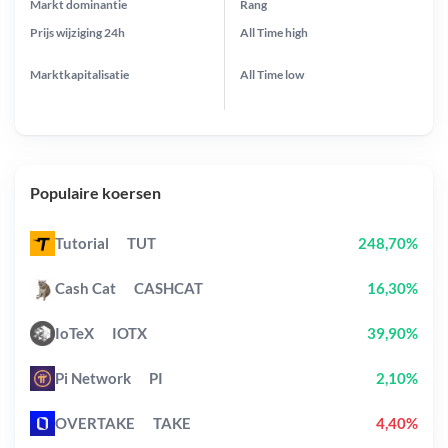
Markt dominantie
Rang
Prijs wijziging
24h
All Time
high
Marktkapitalisatie
All Time
low
Populaire koersen
Tutorial
TUT
248,70%
Cash Cat
CASHCAT
16,30%
IoTeX
IOTX
39,90%
Pi Network
PI
2,10%
OVERTAKE
TAKE
4,40%