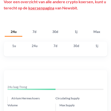
Voor een overzicht van alle andere crypto koersen, kunt u
terecht op de
koersenpagina
van Newsbit.
24u
7d
30d
1j
Max
1u
24u
7d
30d
1j
24u laag / hoog
Atrium Hermes koers
Circulating Supply
Volume
Max Supply