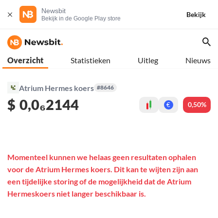
Newsbit
Bekijk
Bekijk in de Google Play store
Overzicht
Statistieken
Uitleg
Nieuws
Atrium Hermes koers
#8646
$
0,0₆2144
0,50%
€
Momenteel kunnen we helaas geen resultaten ophalen
voor de Atrium Hermes koers. Dit kan te wijten zijn aan
een tijdelijke storing of de mogelijkheid dat de Atrium
Hermeskoers niet langer beschikbaar is.