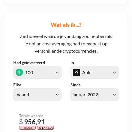
Wat als ik...?
Zie hoeveel waarde je vandaag zou hebben als
je dollar-cost averaging had toegepast op
verschillende cryptocurrencies.
Had geïnvesteerd
In
$
Elke
Sinds
Totale waarde
$
956,91
- 0,00%
- $ 1.443,09