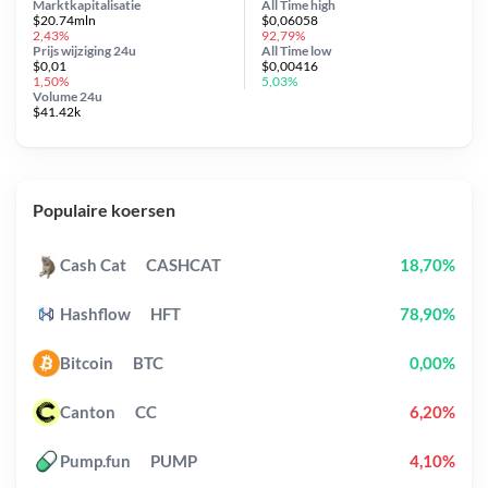
Marktkapitalisatie
All Time
high
$20.74mln
$0,06058
2,43%
92,79%
Prijs wijziging
24u
All Time
low
$0,01
$0,00416
1,50%
5,03%
Volume 24u
$41.42k
Populaire koersen
Cash Cat
CASHCAT
18,70%
Hashflow
HFT
78,90%
Bitcoin
BTC
0,00%
Canton
CC
6,20%
Pump.fun
PUMP
4,10%