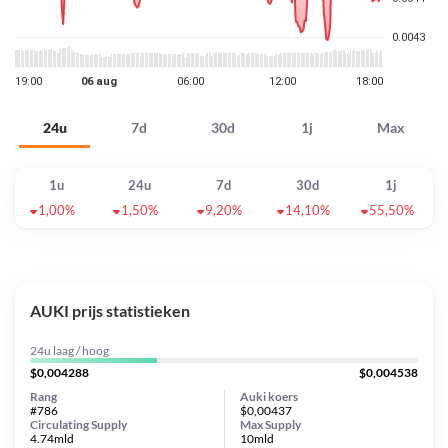
24u
7d
30d
1j
Max
1u
24u
7d
30d
1j
1,00%
1,50%
9,20%
14,10%
55,50%
AUKI prijs statistieken
24u laag / hoog
$0,004288
$0,004538
Rang
Auki koers
#786
$0,00437
Circulating Supply
Max Supply
4.74mld
10mld