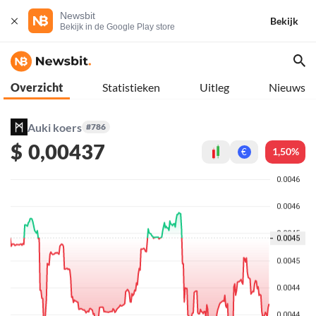
Newsbit
Bekijk
Bekijk in de Google Play store
Overzicht
Statistieken
Uitleg
Nieuws
Auki koers
#786
$
0,00437
1,50%
€