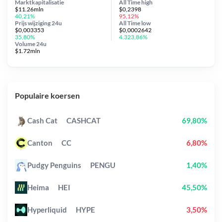
Marktkapitalisatie
All Time
high
$11.26mln
$0,2398
40,21%
95,12%
Prijs wijziging
24u
All Time
low
$0,003353
$0,0002642
35,80%
4.323,86%
Volume 24u
$1.72mln
Populaire koersen
Cash Cat
CASHCAT
69,80%
Canton
CC
6,80%
Pudgy Penguins
PENGU
1,40%
Heima
HEI
45,50%
Hyperliquid
HYPE
3,50%