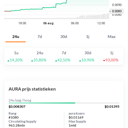
24u
7d
30d
1j
Max
1u
24u
7d
30d
1j
14,20%
35,80%
42,50%
10,90%
93,00%
AURA prijs statistieken
24u laag / hoog
$0,008307
$0,01395
Rang
aura koers
#1080
$0,01169
Circulating Supply
Max Supply
963.28mln
1mld