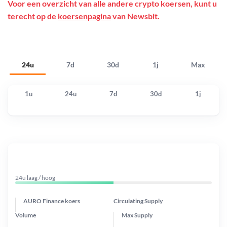
Voor een overzicht van alle andere crypto koersen, kunt u
terecht op de
koersenpagina
van Newsbit.
24u
7d
30d
1j
Max
1u
24u
7d
30d
1j
24u laag / hoog
AURO Finance koers
Circulating Supply
Volume
Max Supply