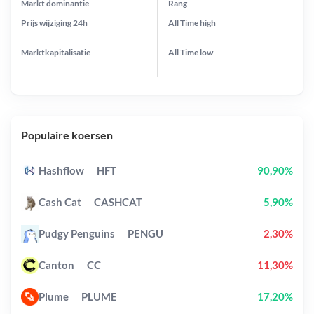
Markt dominantie
Rang
Prijs wijziging
24h
All Time
high
Marktkapitalisatie
All Time
low
Populaire koersen
Hashflow
HFT
90,90%
Cash Cat
CASHCAT
5,90%
Pudgy Penguins
PENGU
2,30%
Canton
CC
11,30%
Plume
PLUME
17,20%