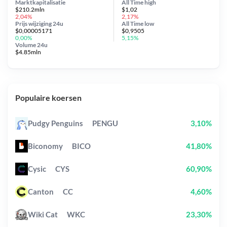
Marktkapitalisatie
All Time
high
$210.2mln
$1,02
2,04%
2,17%
Prijs wijziging
24u
All Time
low
$0,00005171
$0,9505
0,00%
5,15%
Volume 24u
$4.85mln
Populaire koersen
Pudgy Penguins
PENGU
3,10%
Biconomy
BICO
41,80%
Cysic
CYS
60,90%
Canton
CC
4,60%
Wiki Cat
WKC
23,30%