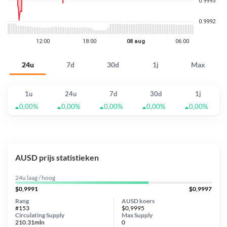
24u
7d
30d
1j
Max
1u
24u
7d
30d
1j
0,00%
0,00%
0,00%
0,00%
0,00%
AUSD prijs statistieken
24u laag / hoog
$0,9991
$0,9997
Rang
AUSD koers
#153
$0,9995
Circulating Supply
Max Supply
210.31mln
0