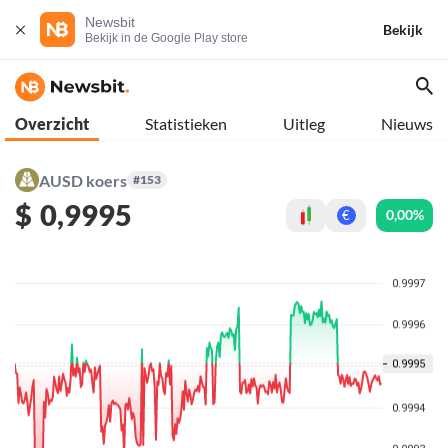
Newsbit
Bekijk
Bekijk in de Google Play store
Overzicht
Statistieken
Uitleg
Nieuws
AUSD koers
#153
$
0,9995
0,00%
€