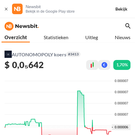
Newsbit
Bekijk
Bekijk in de Google Play store
Overzicht
Statistieken
Uitleg
Nieuws
AUTONOMOPOLY koers
#3413
$
0,0₅642
1,70%
€