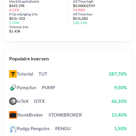
Marktkapitalisatie
All Time
high
$642.29k
$0,00002559
0,51%
74,90%
Prijs wijziging
24u
All Time
low
$0,0₇-332
$0,0₅282
1,70%
128,12%
Volume 24u
$1.43k
Populaire koersen
Tutorial
TUT
287,70%
Pump.fun
PUMP
9,50%
IoTeX
IOTX
46,10%
StonkBroker
STONKBROKER
15,40%
Pudgy Penguins
PENGU
1,50%