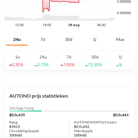
24u
7d
30d
1j
Max
1u
24u
7d
30d
1j
0,30%
1,70%
7,00%
72,30%
%
AUTONO prijs statistieken
24u laag / hoog
$0,0₅635
$0,0₅661
Rang
AUTONOMOPOLY koers
#3413
$0,0₅642
Circulating Supply
Max Supply
100mld
100mld