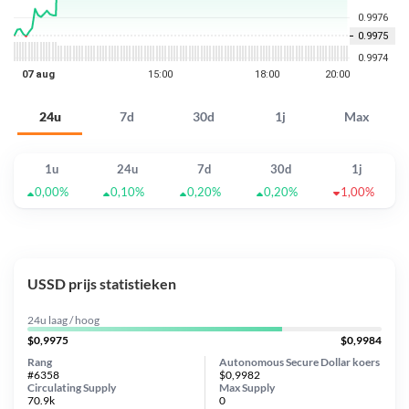
24u
7d
30d
1j
Max
1u
24u
7d
30d
1j
0,00%
0,10%
0,20%
0,20%
1,00%
USSD prijs statistieken
24u laag / hoog
$0,9975
$0,9984
Rang
Autonomous Secure Dollar koers
#6358
$0,9982
Circulating Supply
Max Supply
70.9k
0