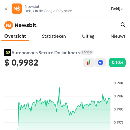
Newsbit
Bekijk
Bekijk in de Google Play store
Overzicht
Statistieken
Uitleg
Nieuws
Autonomous Secure Dollar koers
#6358
$
0,9982
0,10%
€