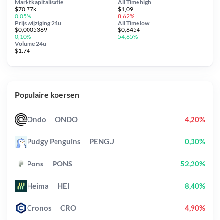
Marktkapitalisatie
All Time
high
$70.77k
$1,09
0,05%
8,62%
Prijs wijziging
24u
All Time
low
$0,0005369
$0,6454
0,10%
54,65%
Volume 24u
$1.74
Populaire koersen
Ondo
ONDO
4,20%
Pudgy Penguins
PENGU
0,30%
Pons
PONS
52,20%
Heima
HEI
8,40%
Cronos
CRO
4,90%