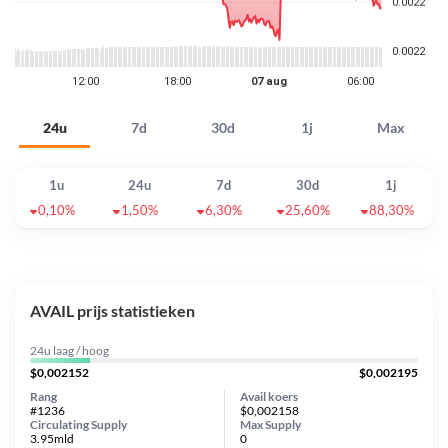
24u
7d
30d
1j
Max
1u
24u
7d
30d
1j
0,10%
1,50%
6,30%
25,60%
88,30%
AVAIL prijs statistieken
24u laag / hoog
$0,002152
$0,002195
Rang
Avail koers
#1236
$0,002158
Circulating Supply
Max Supply
3.95mld
0