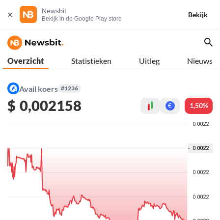
Newsbit
Bekijk
Bekijk in de Google Play store
Overzicht
Statistieken
Uitleg
Nieuws
Avail koers
#1236
$
0,002158
1,50%
€