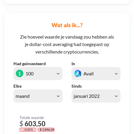
Wat als ik...?
Zie hoeveel waarde je vandaag zou hebben als
je dollar-cost averaging had toegepast op
verschillende cryptocurrencies.
Had geïnvesteerd
In
$
Elke
Sinds
Totale waarde
$
603,50
- 0,00%
- $ 1.896,50