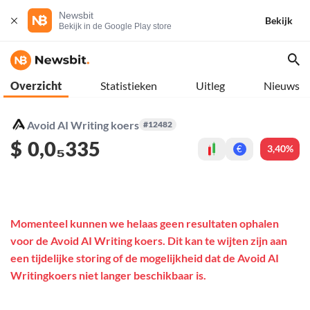
Newsbit
Bekijk
Bekijk in de Google Play store
Overzicht
Statistieken
Uitleg
Nieuws
Avoid AI Writing koers
#12482
$
0,0₅335
3,40%
€
Momenteel kunnen we helaas geen resultaten ophalen
voor de Avoid AI Writing koers. Dit kan te wijten zijn aan
een tijdelijke storing of de mogelijkheid dat de Avoid AI
Writingkoers niet langer beschikbaar is.