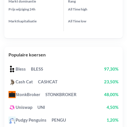
Markt dominantie
Rang
Prijs wijziging
24h
All Time
high
Marktkapitalisatie
All Time
low
Populaire koersen
Bless
BLESS
97,30%
Cash Cat
CASHCAT
23,50%
StonkBroker
STONKBROKER
48,00%
Uniswap
UNI
4,50%
Pudgy Penguins
PENGU
1,20%