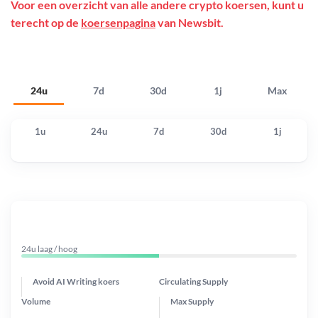
Voor een overzicht van alle andere crypto koersen, kunt u
terecht op de
koersenpagina
van Newsbit.
24u
7d
30d
1j
Max
1u
24u
7d
30d
1j
24u laag / hoog
Avoid AI Writing koers
Circulating Supply
Volume
Max Supply