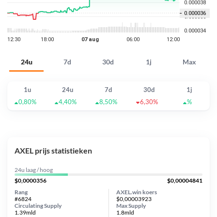
24u
7d
30d
1j
Max
1u
24u
7d
30d
1j
0,80%
4,40%
8,50%
6,30%
%
AXEL prijs statistieken
24u laag / hoog
$0,0000356
$0,00004841
Rang
AXEL.win koers
#6824
$0,00003923
Circulating Supply
Max Supply
1.39mld
1.8mld