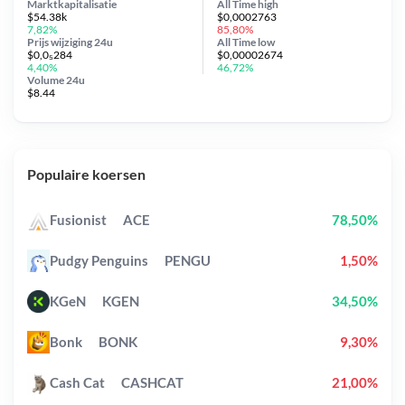
Marktkapitalisatie
All Time
high
$54.38k
$0,0002763
7,82%
85,80%
Prijs wijziging
24u
All Time
low
$0,0₅284
$0,00002674
4,40%
46,72%
Volume 24u
$8.44
Populaire koersen
Fusionist
ACE
78,50%
Pudgy Penguins
PENGU
1,50%
KGeN
KGEN
34,50%
Bonk
BONK
9,30%
Cash Cat
CASHCAT
21,00%