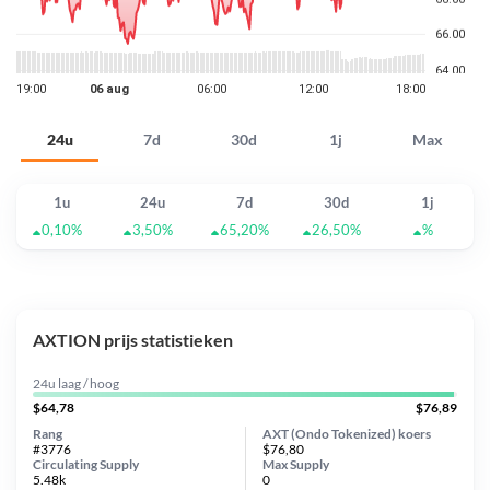
24u
7d
30d
1j
Max
1u
24u
7d
30d
1j
0,10%
3,50%
65,20%
26,50%
%
AXTION prijs statistieken
24u laag / hoog
$64,78
$76,89
Rang
AXT (Ondo Tokenized) koers
#3776
$76,80
Circulating Supply
Max Supply
5.48k
0