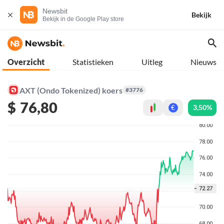
Newsbit
Bekijk
Bekijk in de Google Play store
Overzicht
Statistieken
Uitleg
Nieuws
AXT (Ondo Tokenized) koers
#3776
$
76,80
3,50%
€