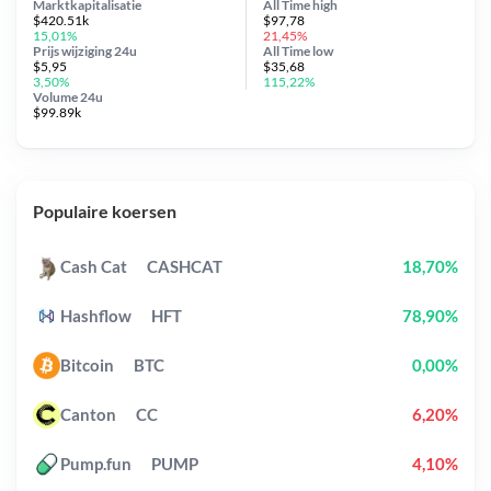
Marktkapitalisatie
All Time
high
$420.51k
$97,78
15,01%
21,45%
Prijs wijziging
24u
All Time
low
$5,95
$35,68
3,50%
115,22%
Volume 24u
$99.89k
Populaire koersen
Cash Cat
CASHCAT
18,70%
Hashflow
HFT
78,90%
Bitcoin
BTC
0,00%
Canton
CC
6,20%
Pump.fun
PUMP
4,10%