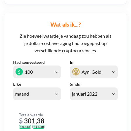
Wat als ik...?
Zie hoeveel waarde je vandaag zou hebben als
je dollar-cost averaging had toegepast op
verschillende cryptocurrencies.
Had geïnvesteerd
In
$
Elke
Sinds
Totale waarde
$
301,38
+ 0,46%
+ $ 1,38