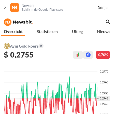
Newsbit
Bekijk
Bekijk in de Google Play store
Overzicht
Statistieken
Uitleg
Nieuws
Ayni Gold koers
#
$
0,2755
0,70%
€