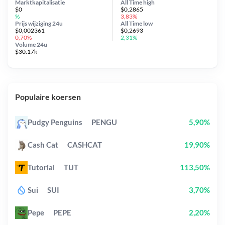
Marktkapitalisatie
All Time
high
$0
$0,2865
%
3,83%
Prijs wijziging
24u
All Time
low
$0,002361
$0,2693
0,70%
2,31%
Volume 24u
$30.17k
Populaire koersen
Pudgy Penguins
PENGU
5,90%
Cash Cat
CASHCAT
19,90%
Tutorial
TUT
113,50%
Sui
SUI
3,70%
Pepe
PEPE
2,20%