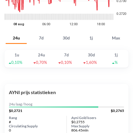
24u
7d
30d
1j
Max
1u
24u
7d
30d
1j
0,10%
0,70%
0,10%
1,60%
%
AYNI prijs statistieken
24u laag / hoog
$0,2721
$0,2765
Rang
Ayni Gold koers
#
$0,2755
Circulating Supply
Max Supply
0
806.45mln