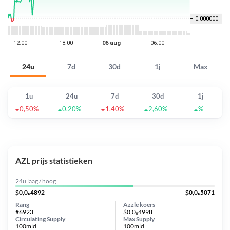
24u
7d
30d
1j
Max
1u
24u
7d
30d
1j
0,50%
0,20%
1,40%
2,60%
%
AZL prijs statistieken
24u laag / hoog
$0,0₆4892
$0,0₆5071
Rang
Azzle koers
#6923
$0,0₆4998
Circulating Supply
Max Supply
100mld
100mld