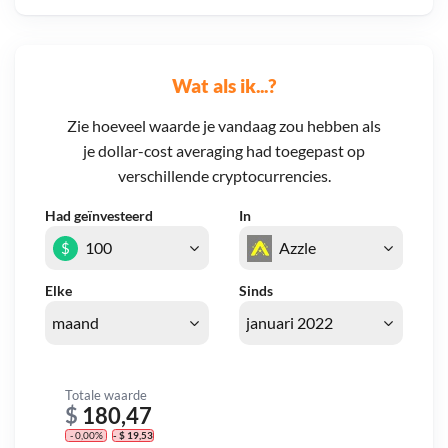
Wat als ik...?
Zie hoeveel waarde je vandaag zou hebben als
je dollar-cost averaging had toegepast op
verschillende cryptocurrencies.
Had geïnvesteerd
In
$
Elke
Sinds
Totale waarde
$
180,47
- 0,00%
- $ 19,53