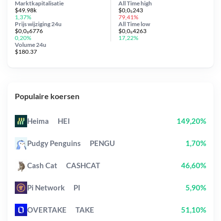
Marktkapitalisatie
All Time
high
$49.98k
$0,0₅243
1,37%
79,41%
Prijs wijziging
24u
All Time
low
$0,0₈6776
$0,0₆4263
0,20%
17,22%
Volume 24u
$180.37
Populaire koersen
Heima
HEI
149,20%
Pudgy Penguins
PENGU
1,70%
Cash Cat
CASHCAT
46,60%
Pi Network
PI
5,90%
OVERTAKE
TAKE
51,10%