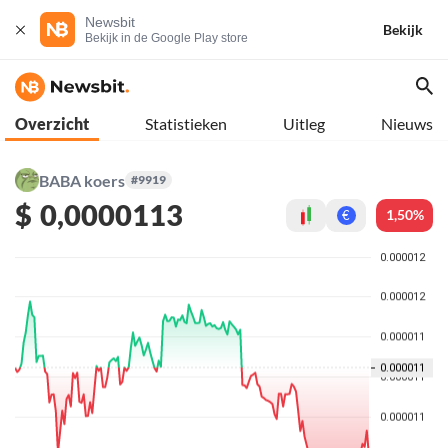
Newsbit
Bekijk
Bekijk in de Google Play store
Overzicht
Statistieken
Uitleg
Nieuws
BABA koers
#9919
$
0,0000113
1,50%
€