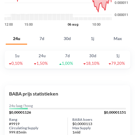
24u
7d
30d
1j
Max
1u
24u
7d
30d
1j
0,10%
1,50%
1,00%
18,10%
79,20%
BABA prijs statistieken
24u laag / hoog
$0,00001126
$0,00001151
Rang
BABA koers
#9919
$0,0000113
Circulating Supply
Max Supply
999.85mln
1mld