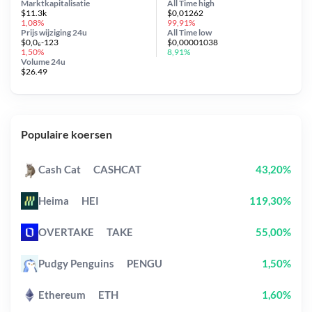
Marktkapitalisatie
All Time
high
$11.3k
$0,01262
1,08%
99,91%
Prijs wijziging
24u
All Time
low
$0,0₆-123
$0,00001038
1,50%
8,91%
Volume 24u
$26.49
Populaire koersen
Cash Cat
CASHCAT
43,20%
Heima
HEI
119,30%
OVERTAKE
TAKE
55,00%
Pudgy Penguins
PENGU
1,50%
Ethereum
ETH
1,60%