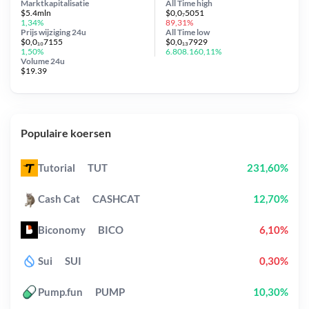
Marktkapitalisatie
All Time
high
$5.4mln
$0,0₇5051
1,34%
89,31%
Prijs wijziging
24u
All Time
low
$0,0₁₀7155
$0,0₁₃7929
1,50%
6.808.160,11%
Volume 24u
$19.39
Populaire koersen
Tutorial
TUT
231,60%
Cash Cat
CASHCAT
12,70%
Biconomy
BICO
6,10%
Sui
SUI
0,30%
Pump.fun
PUMP
10,30%