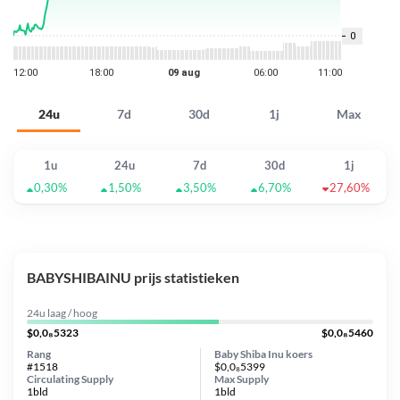
24u
7d
30d
1j
Max
1u
24u
7d
30d
1j
0,30%
1,50%
3,50%
6,70%
27,60%
BABYSHIBAINU prijs statistieken
24u laag / hoog
$0,0₈5323
$0,0₈5460
Rang
Baby Shiba Inu koers
#1518
$0,0₈5399
Circulating Supply
Max Supply
1bld
1bld