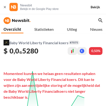
Newsbit
Bekijk
Bekijk in de Google Play store
Overzicht
Statistieken
Uitleg
Nieuws
Baby World Liberty Financial koers
#7075
$
0,0₆5280
0,50%
€
Momenteel kunnen we helaas geen resultaten ophalen
voor de Baby World Liberty Financial koers. Dit kan te
wijten zijn aan een tijdelijke storing of de mogelijkheid dat
de Baby World Liberty Financialkoers niet langer
beschikbaar is.