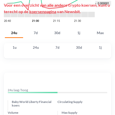
Voor een overzicht van alle andere crypto koersen, kunt u
terecht op de
koersenpagina
van Newsbit.
24u
7d
30d
1j
Max
1u
24u
7d
30d
1j
24u laag / hoog
Baby World Liberty Financial
Circulating Supply
koers
Volume
Max Supply