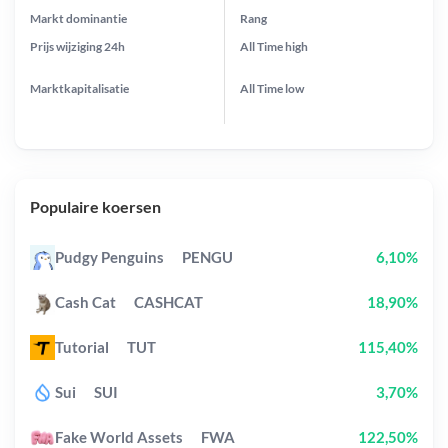
Markt dominantie
Rang
Prijs wijziging
24h
All Time
high
Marktkapitalisatie
All Time
low
Populaire koersen
Pudgy Penguins
PENGU
6,10%
Cash Cat
CASHCAT
18,90%
Tutorial
TUT
115,40%
Sui
SUI
3,70%
Fake World Assets
FWA
122,50%