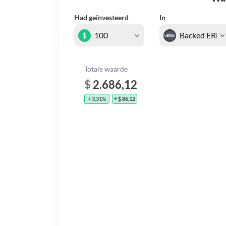
Had geïnvesteerd
In
$
Totale waarde
$
2.686,12
+ 3,31%
+ $ 86,12