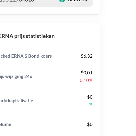
RNA prijs statistieken
cked ERNA $ Bond koers
$6,32
$0,01
ijs wijziging
24u
0,10%
$0
rktkapitalisatie
%
olume
$0