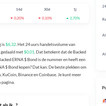
24
14d
30d
1j
0,20%
0,10%
2,70%
R
Al
 is
$6,32
. Het 24 uurs handelsvolume van
s gedaald met
$0,01
. Dat betekent dat de Backed
Al
 Backed ERNA $ Bond is de nummer en heeft een
RNA $ Bond kopen? Dat kan. De beste plekken om
, KuCoin, Binance en Coinbase. Je kunt meer
 pagina.
Po
als ik...?