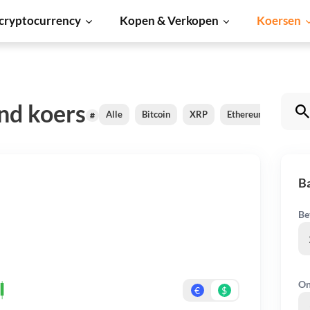
cryptocurrency
Kopen & Verkopen
Koersen
nd koers
Alle
Bitcoin
XRP
Ethereum
Carda
#
B
Be
On
€
$