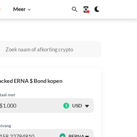
Meer
no
Shiba Inu
Dogecoin
Solana
BNB
acked ERNA $ Bond kopen
taal met
$
tvang