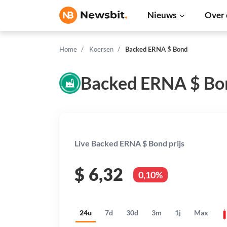
Nieuws
Over 
Home
Koersen
Backed ERNA $ Bond
Backed ERNA $ Bo
Live Backed ERNA $ Bond prijs
$
6,32
0,10%
24u
7d
30d
3m
1j
Max