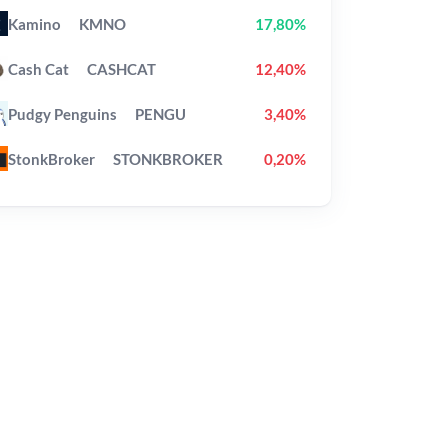
Kamino
KMNO
17,80%
Cash Cat
CASHCAT
12,40%
Pudgy Penguins
PENGU
3,40%
StonkBroker
STONKBROKER
0,20%