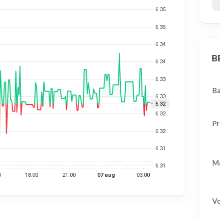
BE
Ba
Pr
Ma
V