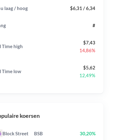
u laag / hoog
$6,31 / 6,34
ang
#
$7,43
l Time
high
14,86%
$5,62
l Time
low
12,49%
pulaire koersen
Block Street
BSB
30,20%