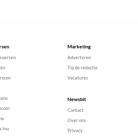
rsen
Marketing
 koersen
Adverteren
oin
Tip de redactie
ereum
Vacatures
dano
Newsbit
ecoin
Contact
na
Over ons
a Inu
Privacy