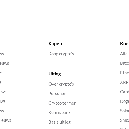
Kopen
Koe
uws
Koop crypto’s
Alle
ieuws
Bitc
ws
Eth
Uitleg
s
XRP
Over crypto’s
euws
Car
Personen
uws
Dog
Crypto termen
uws
Sola
Kennisbank
nieuws
Shib
Basis uitleg