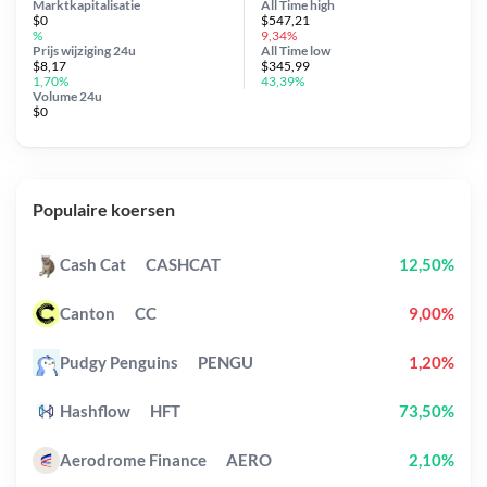
Marktkapitalisatie
All Time
high
$0
$547,21
%
9,34%
Prijs wijziging
24u
All Time
low
$8,17
$345,99
1,70%
43,39%
Volume 24u
$0
Populaire koersen
Cash Cat
CASHCAT
12,50%
Canton
CC
9,00%
Pudgy Penguins
PENGU
1,20%
Hashflow
HFT
73,50%
Aerodrome Finance
AERO
2,10%