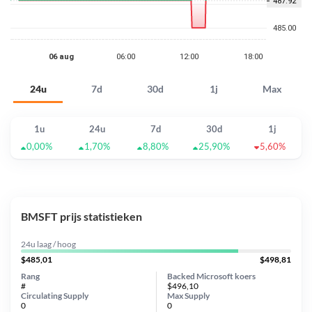
24u
7d
30d
1j
Max
1u
24u
7d
30d
1j
0,00%
1,70%
8,80%
25,90%
5,60%
BMSFT prijs statistieken
24u laag / hoog
$485,01
$498,81
Rang
Backed Microsoft koers
#
$496,10
Circulating Supply
Max Supply
0
0