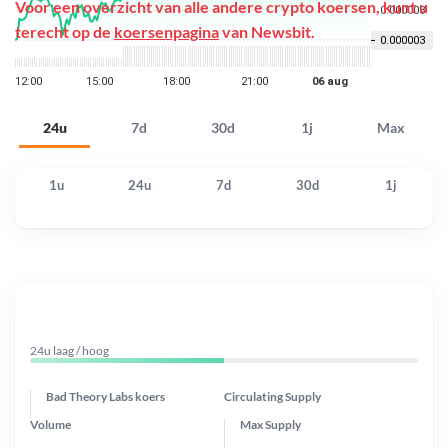
Voor een overzicht van alle andere crypto koersen, kunt u
terecht op de
koersenpagina
van Newsbit.
24u
7d
30d
1j
Max
1u
24u
7d
30d
1j
24u laag / hoog
Bad Theory Labs koers
Circulating Supply
Volume
Max Supply