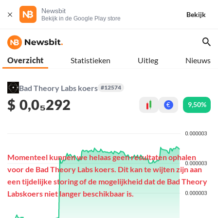
Newsbit
Bekijk
Bekijk in de Google Play store
Overzicht
Statistieken
Uitleg
Nieuws
Bad Theory Labs koers
#12574
$
0,0₅292
9,50%
€
Momenteel kunnen we helaas geen resultaten ophalen
voor de Bad Theory Labs koers. Dit kan te wijten zijn aan
een tijdelijke storing of de mogelijkheid dat de Bad Theory
Labskoers niet langer beschikbaar is.