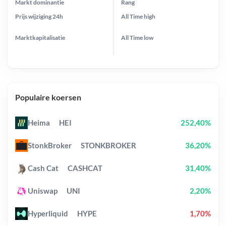
Markt dominantie
Rang
Prijs wijziging
24h
All Time
high
Marktkapitalisatie
All Time
low
Populaire koersen
Heima
HEI
252,40%
StonkBroker
STONKBROKER
36,20%
Cash Cat
CASHCAT
31,40%
Uniswap
UNI
2,20%
Hyperliquid
HYPE
1,70%