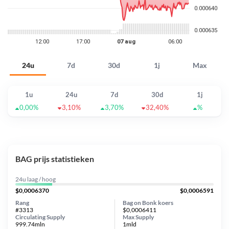
24u
7d
30d
1j
Max
1u
24u
7d
30d
1j
0,00%
3,10%
3,70%
32,40%
%
BAG prijs statistieken
24u laag / hoog
$0,0006370
$0,0006591
Rang
Bag on Bonk koers
#3313
$0,0006411
Circulating Supply
Max Supply
999.74mln
1mld