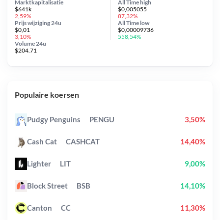
Marktkapitalisatie
All Time
high
$641k
$0,005055
2,59%
87,32%
Prijs wijziging
24u
All Time
low
$0,01
$0,00009736
3,10%
558,54%
Volume 24u
$204.71
Populaire koersen
Pudgy Penguins
PENGU
3,50%
Cash Cat
CASHCAT
14,40%
Lighter
LIT
9,00%
Block Street
BSB
14,10%
Canton
CC
11,30%