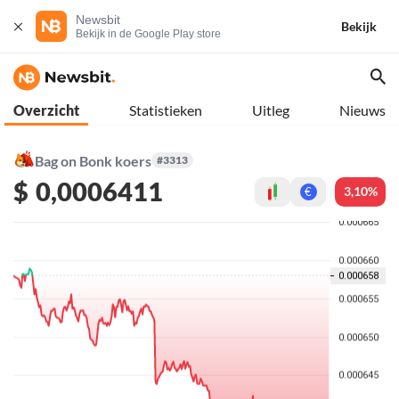
Newsbit
Bekijk
Bekijk in de Google Play store
Overzicht
Statistieken
Uitleg
Nieuws
Bag on Bonk koers
#3313
$
0,0006411
3,10%
€