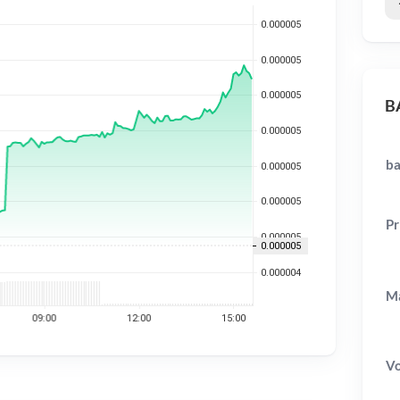
BA
ba
Pr
Ma
V