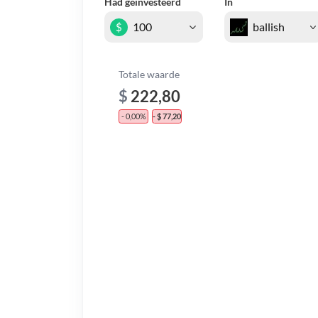
Had geïnvesteerd
In
$
Totale waarde
$
222,80
- 0,00%
- $ 77,20