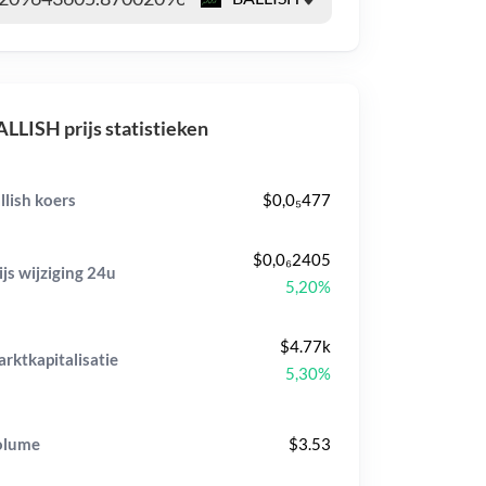
LLISH prijs statistieken
llish koers
$0,0₅477
$0,0₆2405
ijs wijziging
24u
5,20%
$4.77k
rktkapitalisatie
5,30%
olume
$3.53