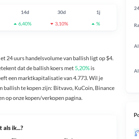
24
14d
30d
1j
6,40%
3,10%
%
R
Al
Het 24 uurs handelsvolume van ballish ligt op $4.
etekent dat de ballish koers met
5,20%
is
Al
eft een marktkapitalisatie van 4.773. Wil je
 ballish te kopen zijn: Bitvavo, KuCoin, Binance
en op onze kopen/verkopen pagina.
Po
als ik...?