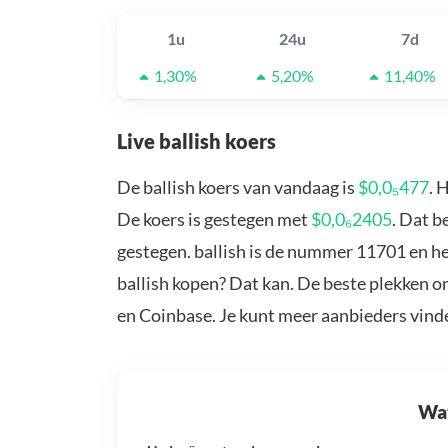
1u
24u
7d
1,30%
5,20%
11,40%
Live ballish koers
De ballish koers van vandaag is
$0,0₅477
. 
De koers is gestegen met
$0,0₆2405
. Dat b
gestegen. ballish is de nummer 11701 en he
ballish kopen? Dat kan. De beste plekken om
en Coinbase. Je kunt meer aanbieders vind
Wat 