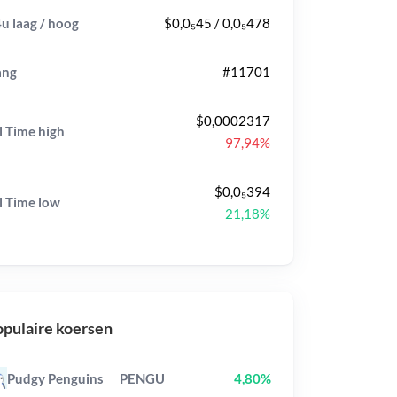
u laag / hoog
$0,0₅45 / 0,0₅478
ang
#11701
$0,0002317
l Time
high
97,94%
$0,0₅394
l Time
low
21,18%
pulaire koersen
Pudgy Penguins
PENGU
4,80%