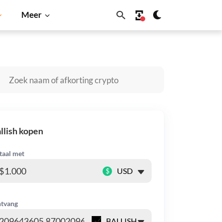
Meer
Solana
BNB
llish kopen
taal met
$
tvang