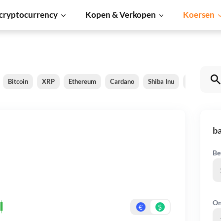
cryptocurrency
Kopen & Verkopen
Koersen
Bitcoin
XRP
Ethereum
Cardano
Shiba Inu
Dogecoin
ba
Be
On
€
$