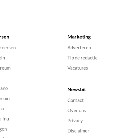
rsen
Marketing
 koersen
Adverteren
oin
Tip de redactie
ereum
Vacatures
dano
Newsbit
ecoin
Contact
na
Over ons
a Inu
Privacy
gon
Disclaimer