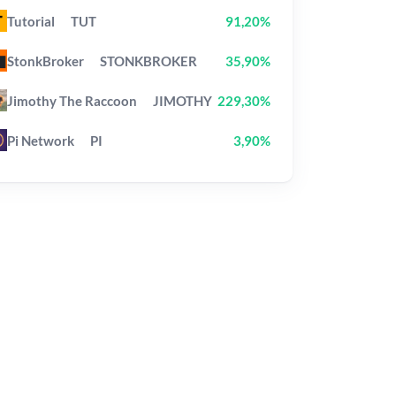
Tutorial
TUT
91,20%
StonkBroker
STONKBROKER
35,90%
Jimothy The Raccoon
JIMOTHY
229,30%
Pi Network
PI
3,90%