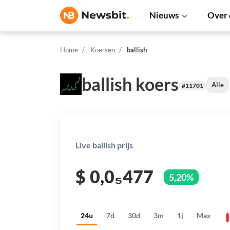
Nieuws
Over 
Home
Koersen
ballish
ballish koers
Alle
#11701
Live ballish prijs
$
0,0₅477
5,20%
24u
7d
30d
3m
1j
Max