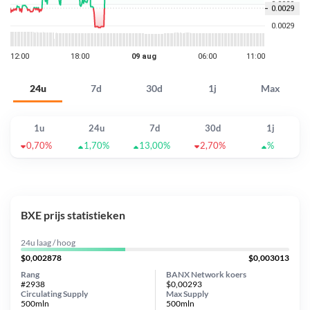
24u
7d
30d
1j
Max
1u
24u
7d
30d
1j
0,70%
1,70%
13,00%
2,70%
%
BXE prijs statistieken
24u laag / hoog
$0,002878
$0,003013
Rang
BANX Network koers
#2938
$0,00293
Circulating Supply
Max Supply
500mln
500mln