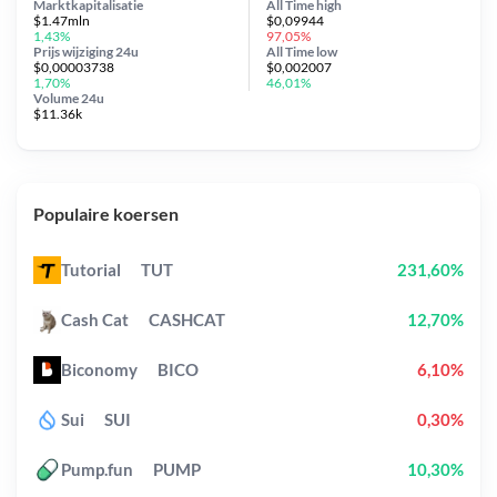
Marktkapitalisatie
All Time
high
$1.47mln
$0,09944
1,43%
97,05%
Prijs wijziging
24u
All Time
low
$0,00003738
$0,002007
1,70%
46,01%
Volume 24u
$11.36k
Populaire koersen
Tutorial
TUT
231,60%
Cash Cat
CASHCAT
12,70%
Biconomy
BICO
6,10%
Sui
SUI
0,30%
Pump.fun
PUMP
10,30%