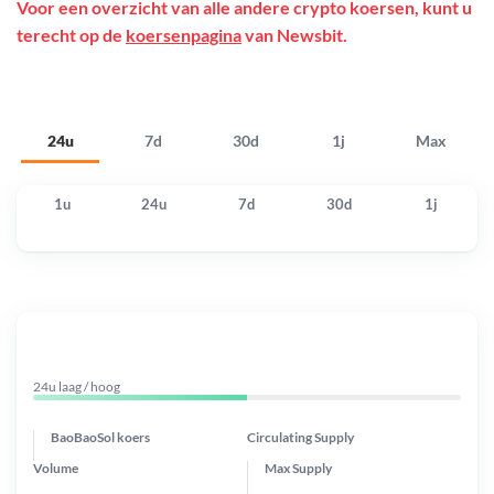
Voor een overzicht van alle andere crypto koersen, kunt u
terecht op de
koersenpagina
van Newsbit.
24u
7d
30d
1j
Max
1u
24u
7d
30d
1j
24u laag / hoog
BaoBaoSol koers
Circulating Supply
Volume
Max Supply