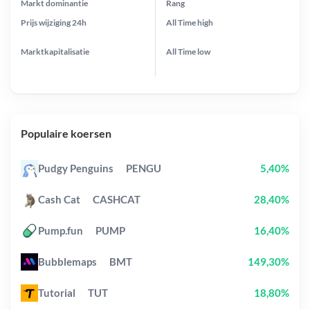
Markt dominantie
Rang
Prijs wijziging
24h
All Time
high
Marktkapitalisatie
All Time
low
Populaire koersen
Pudgy Penguins
PENGU
5,40%
Cash Cat
CASHCAT
28,40%
Pump.fun
PUMP
16,40%
Bubblemaps
BMT
149,30%
Tutorial
TUT
18,80%