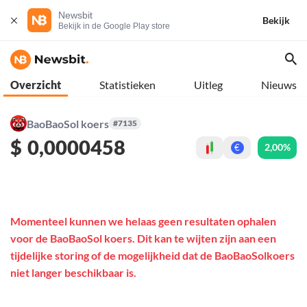
Newsbit
Bekijk
Bekijk in de Google Play store
Overzicht
Statistieken
Uitleg
Nieuws
BaoBaoSol koers
#7135
$
0,0000458
2,00%
€
Momenteel kunnen we helaas geen resultaten ophalen
voor de BaoBaoSol koers. Dit kan te wijten zijn aan een
tijdelijke storing of de mogelijkheid dat de BaoBaoSolkoers
niet langer beschikbaar is.