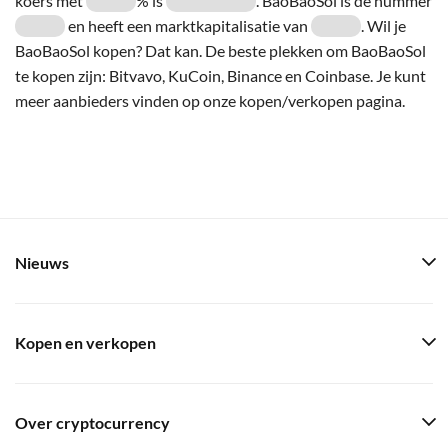
koers met
% is
. BaoBaoSol is de nummer
en heeft een marktkapitalisatie van
. Wil je
BaoBaoSol kopen? Dat kan. De beste plekken om BaoBaoSol
te kopen zijn: Bitvavo, KuCoin, Binance en Coinbase. Je kunt
meer aanbieders vinden op onze kopen/verkopen pagina.
Nieuws
Kopen en verkopen
Over cryptocurrency