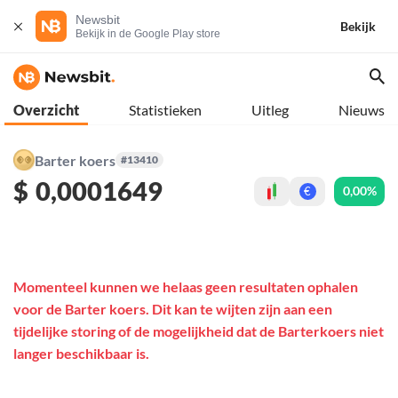
Newsbit
Bekijk
Bekijk in de Google Play store
Overzicht
Statistieken
Uitleg
Nieuws
Barter koers
#13410
$
0,0001649
0,00%
€
Momenteel kunnen we helaas geen resultaten ophalen
voor de Barter koers. Dit kan te wijten zijn aan een
tijdelijke storing of de mogelijkheid dat de Barterkoers niet
langer beschikbaar is.