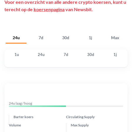
Voor een overzicht van alle andere crypto koersen, kunt u
terecht op de
koersenpagina
van Newsbit.
24u
7d
30d
1j
Max
1u
24u
7d
30d
1j
24u laag / hoog
Barter koers
Circulating Supply
Volume
Max Supply