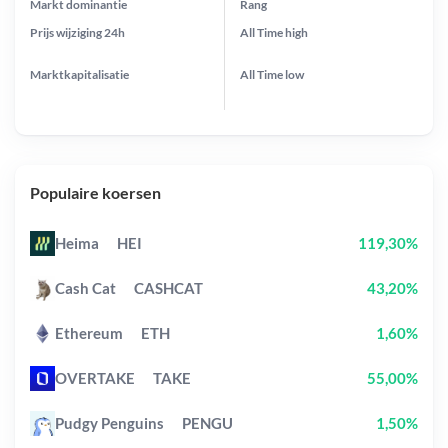
Markt dominantie
Rang
Prijs wijziging
24h
All Time
high
Marktkapitalisatie
All Time
low
Populaire koersen
Heima
HEI
119,30%
Cash Cat
CASHCAT
43,20%
Ethereum
ETH
1,60%
OVERTAKE
TAKE
55,00%
Pudgy Penguins
PENGU
1,50%