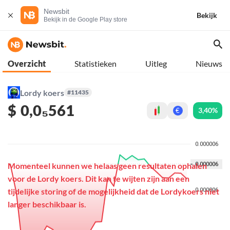
Newsbit
Bekijk
Bekijk in de Google Play store
Overzicht
Statistieken
Uitleg
Nieuws
Lordy koers
#11435
$
0,0₅561
3,40%
€
Momenteel kunnen we helaas geen resultaten ophalen
voor de Lordy koers. Dit kan te wijten zijn aan een
tijdelijke storing of de mogelijkheid dat de Lordykoers niet
langer beschikbaar is.