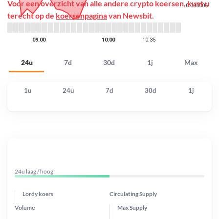
Voor een overzicht van alle andere crypto koersen, kunt u
terecht op de
koersenpagina
van Newsbit.
24u
7d
30d
1j
Max
1u
24u
7d
30d
1j
24u laag / hoog
Lordy koers
Circulating Supply
Volume
Max Supply