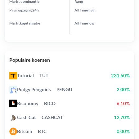
Markt dominantie
Rang
Prijs wijziging
24h
All Time
high
Marktkapitalisatie
All Time
low
Populaire koersen
Tutorial
TUT
231,60%
Pudgy Penguins
PENGU
2,00%
Biconomy
BICO
6,10%
Cash Cat
CASHCAT
12,70%
Bitcoin
BTC
0,00%