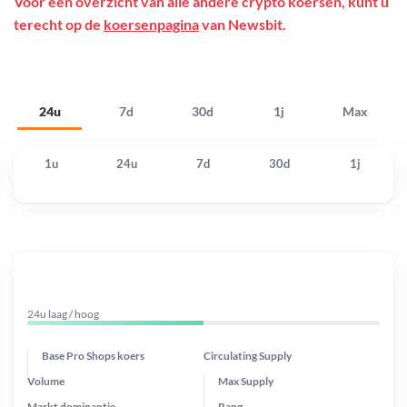
Voor een overzicht van alle andere crypto koersen, kunt u
terecht op de
koersenpagina
van Newsbit.
24u
7d
30d
1j
Max
1u
24u
7d
30d
1j
24u laag / hoog
Base Pro Shops koers
Circulating Supply
Volume
Max Supply
Markt dominantie
Rang