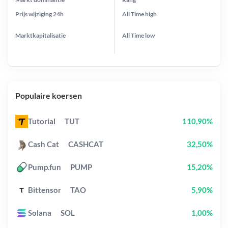
Prijs wijziging
24h
All Time
high
Marktkapitalisatie
All Time
low
Populaire koersen
Tutorial
TUT
110,90%
Cash Cat
CASHCAT
32,50%
Pump.fun
PUMP
15,20%
Bittensor
TAO
5,90%
Solana
SOL
1,00%