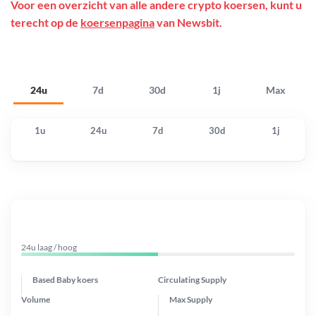
Voor een overzicht van alle andere crypto koersen, kunt u
terecht op de
koersenpagina
van Newsbit.
24u
7d
30d
1j
Max
1u
24u
7d
30d
1j
24u laag / hoog
Based Baby koers
Circulating Supply
Volume
Max Supply