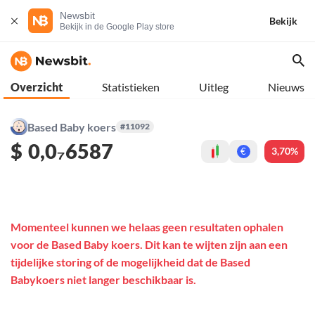
Newsbit
Bekijk
Bekijk in de Google Play store
Overzicht
Statistieken
Uitleg
Nieuws
Based Baby koers
#11092
$
0,0₇6587
3,70%
€
Momenteel kunnen we helaas geen resultaten ophalen
voor de Based Baby koers. Dit kan te wijten zijn aan een
tijdelijke storing of de mogelijkheid dat de Based
Babykoers niet langer beschikbaar is.