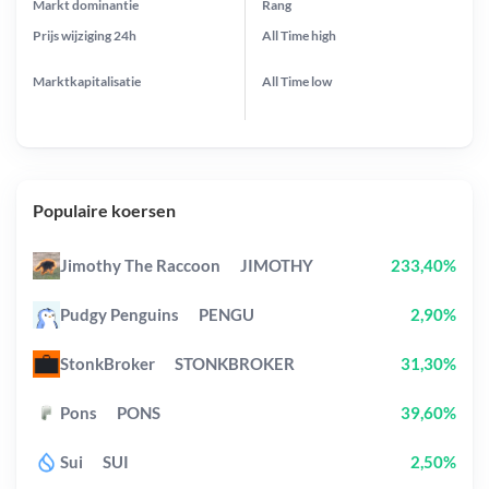
Markt dominantie
Rang
Prijs wijziging
24h
All Time
high
Marktkapitalisatie
All Time
low
Populaire koersen
Jimothy The Raccoon
JIMOTHY
233,40%
Pudgy Penguins
PENGU
2,90%
StonkBroker
STONKBROKER
31,30%
Pons
PONS
39,60%
Sui
SUI
2,50%