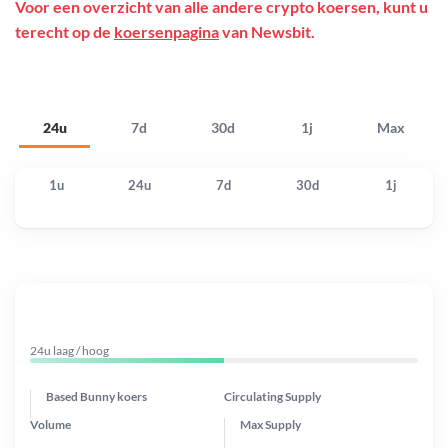
Voor een overzicht van alle andere crypto koersen, kunt u
terecht op de
koersenpagina
van Newsbit.
24u
7d
30d
1j
Max
1u
24u
7d
30d
1j
24u laag / hoog
Based Bunny koers
Circulating Supply
Volume
Max Supply