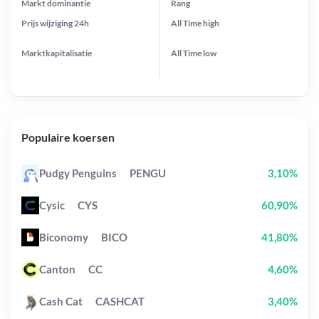
Markt dominantie
Rang
Prijs wijziging
24h
All Time
high
Marktkapitalisatie
All Time
low
Populaire koersen
Pudgy Penguins
PENGU
3,10%
Cysic
CYS
60,90%
Biconomy
BICO
41,80%
Canton
CC
4,60%
Cash Cat
CASHCAT
3,40%