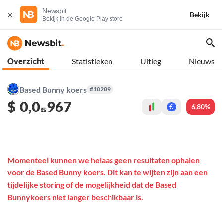
Newsbit
Bekijk
Bekijk in de Google Play store
Overzicht
Statistieken
Uitleg
Nieuws
Based Bunny koers
#10289
$
0,0₅967
6,80%
€
Momenteel kunnen we helaas geen resultaten ophalen
voor de Based Bunny koers. Dit kan te wijten zijn aan een
tijdelijke storing of de mogelijkheid dat de Based
Bunnykoers niet langer beschikbaar is.