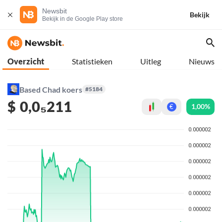
Newsbit
Bekijk
Bekijk in de Google Play store
Overzicht
Statistieken
Uitleg
Nieuws
Based Chad koers
#5184
$
0,0₅211
1,00%
€