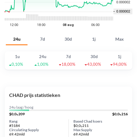
24u
7d
30d
1j
Max
1u
24u
7d
30d
1j
0,10%
1,00%
18,00%
43,00%
94,00%
CHAD prijs statistieken
24u laag / hoog
$0,0₅209
$0,0₅216
Rang
Based Chad koers
#5184
$0,0₅211
Circulating Supply
Max Supply
69.42mld
69.42mld