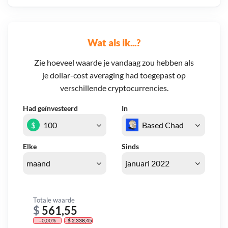
Wat als ik...?
Zie hoeveel waarde je vandaag zou hebben als
je dollar-cost averaging had toegepast op
verschillende cryptocurrencies.
Had geïnvesteerd
In
$
Elke
Sinds
Totale waarde
$
561,55
- 0,00%
- $ 2.338,45