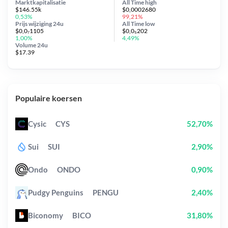
Marktkapitalisatie
All Time
high
$146.55k
$0,0002680
0,53%
99,21%
Prijs wijziging
24u
All Time
low
$0,0₇1105
$0,0₅202
1,00%
4,49%
Volume 24u
$17.39
Populaire koersen
Cysic
CYS
52,70%
Sui
SUI
2,90%
Ondo
ONDO
0,90%
Pudgy Penguins
PENGU
2,40%
Biconomy
BICO
31,80%