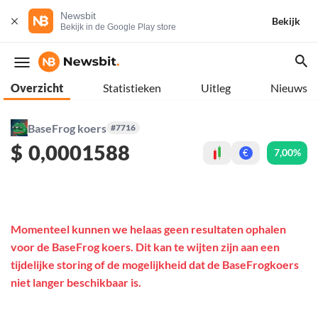
Newsbit
Bekijk
Bekijk in de Google Play store
Overzicht
Statistieken
Uitleg
Nieuws
BaseFrog koers
#7716
$
0,0001588
7,00%
€
Momenteel kunnen we helaas geen resultaten ophalen
voor de BaseFrog koers. Dit kan te wijten zijn aan een
tijdelijke storing of de mogelijkheid dat de BaseFrogkoers
niet langer beschikbaar is.