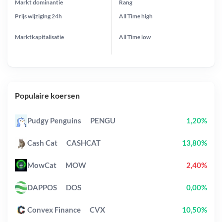
Markt dominantie
Rang
Prijs wijziging
24h
All Time
high
Marktkapitalisatie
All Time
low
Populaire koersen
Pudgy Penguins
PENGU
1,20%
Cash Cat
CASHCAT
13,80%
MowCat
MOW
2,40%
DAPPOS
DOS
0,00%
Convex Finance
CVX
10,50%