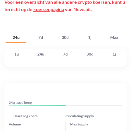
Voor een overzicht van alle andere crypto koersen, kunt u
terecht op de
koersenpagina
van Newsbit.
24u
7d
30d
1j
Max
1u
24u
7d
30d
1j
24u laag / hoog
BaseFrog koers
Circulating Supply
Volume
Max Supply