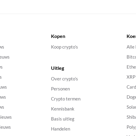
Kopen
Koe
uws
Koop crypto’s
Alle
ieuws
Bitc
ws
Eth
Uitleg
s
XRP
Over crypto’s
euws
Car
Personen
uws
Dog
Crypto termen
uws
Sola
Kennisbank
nieuws
Shib
Basis uitleg
nieuws
Poly
Handelen