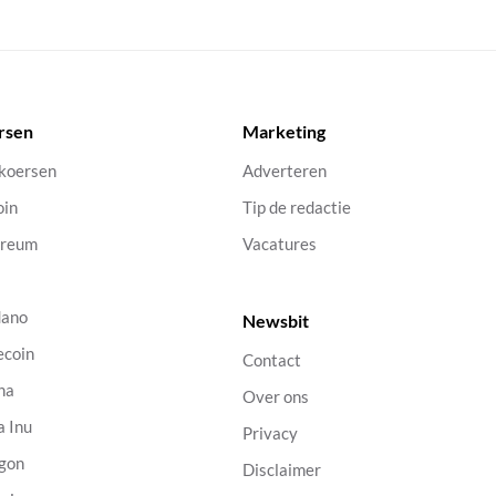
rsen
Marketing
 koersen
Adverteren
oin
Tip de redactie
ereum
Vacatures
dano
Newsbit
ecoin
Contact
na
Over ons
a Inu
Privacy
gon
Disclaimer