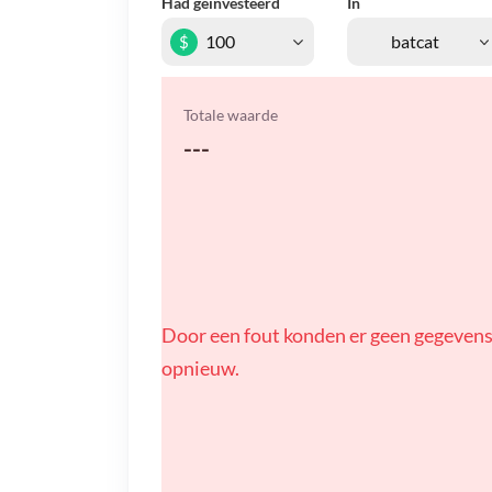
Had geïnvesteerd
In
$
Totale waarde
---
Door een fout konden er geen gegevens
opnieuw.