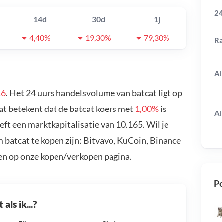
24
14d
30d
1j
4,40%
19,30%
79,30%
R
Al
16
. Het 24 uurs handelsvolume van batcat ligt op
Dat betekent dat de batcat koers met
1,00%
is
Al
ft een marktkapitalisatie van 10.165. Wil je
 batcat te kopen zijn: Bitvavo, KuCoin, Binance
en op onze kopen/verkopen pagina.
Po
als ik...?