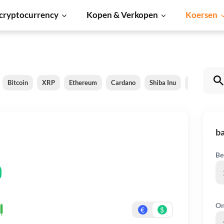
cryptocurrency
Kopen & Verkopen
Koersen
Bitcoin
XRP
Ethereum
Cardano
Shiba Inu
Dogecoin
ba
Be
On
€
$