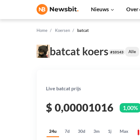
Nieuws
Over 
Home
Koersen
batcat
batcat koers
Alle
#10143
Live batcat prijs
$
0,00001016
1,00%
24u
7d
30d
3m
1j
Max