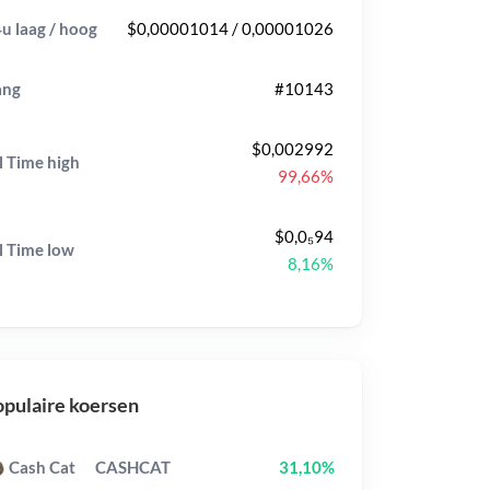
u laag / hoog
$0,00001014 / 0,00001026
ang
#10143
$0,002992
l Time
high
99,66%
$0,0₅94
l Time
low
8,16%
pulaire koersen
Cash Cat
CASHCAT
31,10%