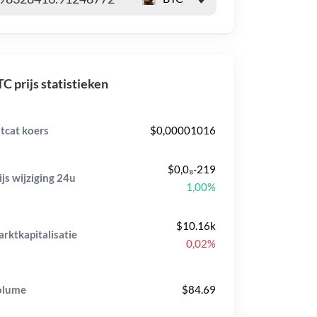
C prijs statistieken
tcat koers
$0,00001016
$0,0₈-219
ijs wijziging
24u
1,00%
$10.16k
rktkapitalisatie
0,02%
olume
$84.69