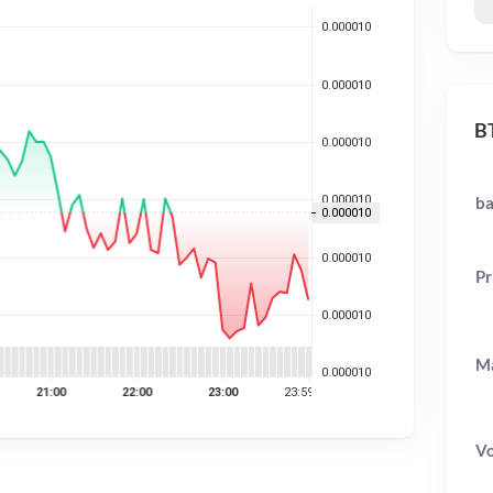
BT
ba
Pr
Ma
V