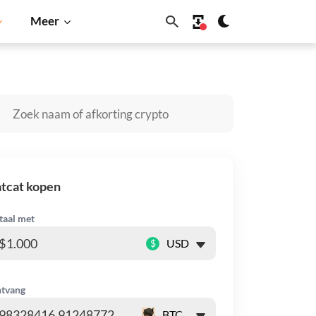
Meer
Solana
BNB
tcat kopen
taal met
$
tvang