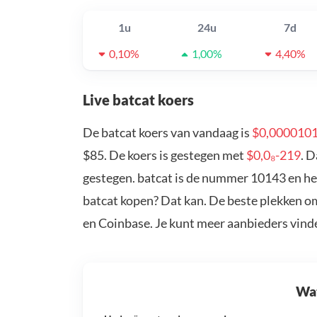
1u
24u
7d
0,10%
1,00%
4,40%
Live batcat koers
De batcat koers van vandaag is
$0,000010
$85. De koers is gestegen met
$0,0₈-219
. 
gestegen. batcat is de nummer 10143 en hee
batcat kopen? Dat kan. De beste plekken om
en Coinbase. Je kunt meer aanbieders vind
Wat 