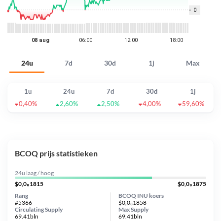
24u
7d
30d
1j
Max
1u
24u
7d
30d
1j
0,40%
2,60%
2,50%
4,00%
59,60%
BCOQ prijs statistieken
24u laag / hoog
$0,0₈1815
$0,0₈1875
Rang
BCOQ INU koers
#5366
$0,0₈1858
Circulating Supply
Max Supply
69.41bln
69.41bln