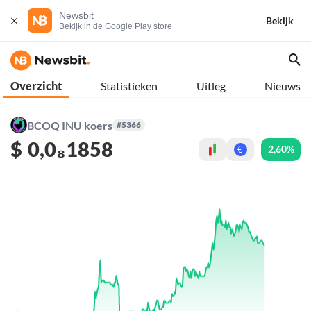
Newsbit
Bekijk
Bekijk in de Google Play store
Overzicht
Statistieken
Uitleg
Nieuws
BCOQ INU koers
#5366
$
0,0₈1858
2,60%
€