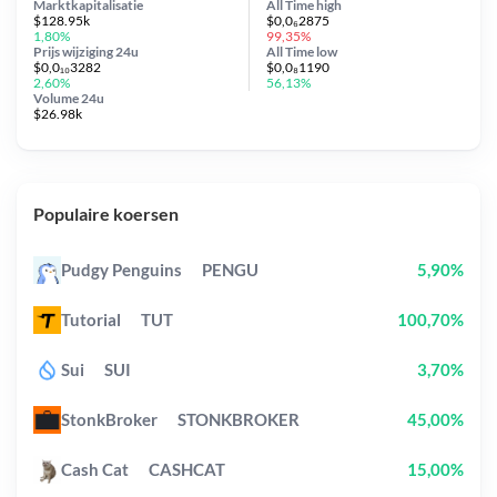
Marktkapitalisatie
All Time
high
$128.95k
$0,0₆2875
1,80%
99,35%
Prijs wijziging
24u
All Time
low
$0,0₁₀3282
$0,0₈1190
2,60%
56,13%
Volume 24u
$26.98k
Populaire koersen
Pudgy Penguins
PENGU
5,90%
Tutorial
TUT
100,70%
Sui
SUI
3,70%
StonkBroker
STONKBROKER
45,00%
Cash Cat
CASHCAT
15,00%